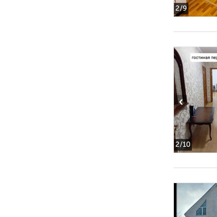
2
/9
‹
2
/10