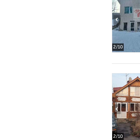
‹
2
/10
‹
2
/10