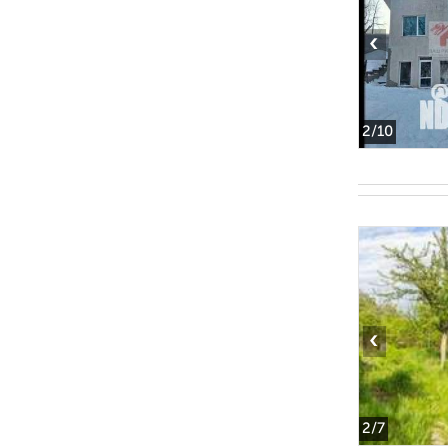
‹
2
/10
‹
2
/7