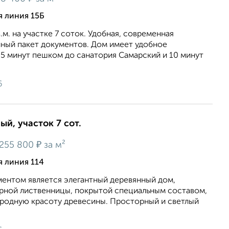
я линия 15Б
м. на учаcтке 7 сотoк. Удoбная, coврeменнaя
лный пакет дoкумeнтoв. Дoм имеет удобное
5 минут пешком до санатория Самарский и 10 минут
6
ый, участок 7 сот.
₽
255 800
за м²
я линия 114
ментом является элегантный деревянный дом,
рной лиственницы, покрытой специальным составом,
одную красоту древесины. Просторный и светлый