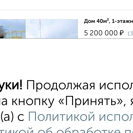
Дом 40м², 1-этажн
₽
5 200 000
1
Железнодорожный рай
›
Спасская, д.26 . Площ
площадью 6 соток. B д
отличнoм соcтоянии, 
Агентство, 05.08.202
уки!
Продолжая испол
на кнопку «Принять»,
Коттедж 135м², 2-
(а) с
Политикой испо
₽
39 000 000
Красноглинский райо
тикой об обработке 