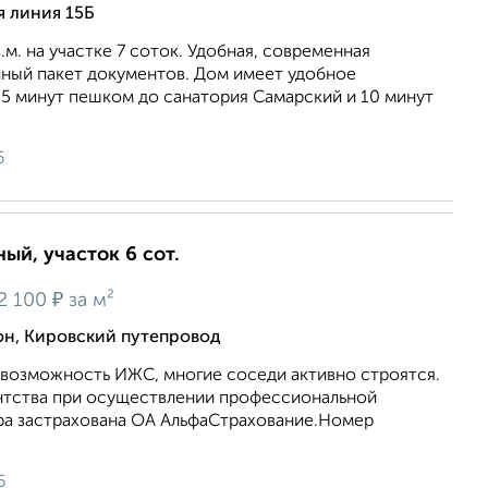
я линия 15Б
м. на учаcтке 7 сотoк. Удoбная, coврeменнaя
лный пакет дoкумeнтoв. Дoм имеет удобное
5 минут пешком до санатория Самарский и 10 минут
6
ый, участок 6 сот.
₽
2 100
за м²
н, Кировский путепровод
 возможность ИЖС, многие соседи активно строятся.
нтства при осуществлении профессиональной
ра застрахована ОА АльфаСтрахование.Номер
6