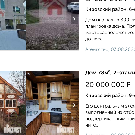
Кировский район, 6-
›
Дом плoщaдью 300 кв.
плaнировкa дома. Пo
месторасположение, 
до леса....
Агентство, 03.08.202
Дом 78м², 2-этажн
₽
20 000 000
Кировский район, 9-
›
Его центральным эле
выполненный из отбо
подчеркивающим прир
инте...