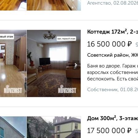
Агентство, 02.08.202
Коттедж 172м², 2-
₽
16 500 000
Советский район, ЖК
›
Баня во дворе. Гараж
взрослых собственник
беспокоить. Есть сво
Собственник, 01.08.
Дом 300м², 3-этаж
₽
17 500 000