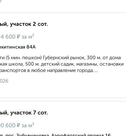
6
ый, участок 2 сот.
₽
94 600
за м²
икитинская 84А
и (5 мин. пешком) Губернский рынок, 300 м. от дома
ая школа, 500 м. детский садик, магазины, остановки
анспортов в любое направление города....
2026
ый, участок 7 сот.
₽
00 600
за м²
р. пос. Зубчаниновка, Аэрофлотский проезд 16