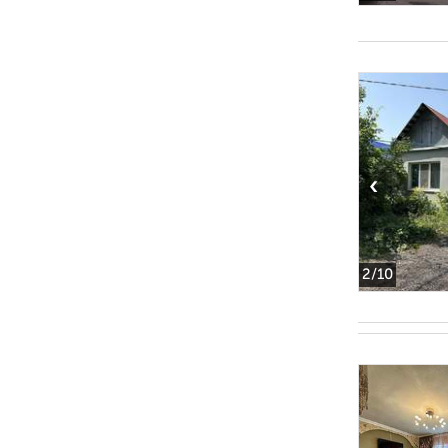
‹
2
/10