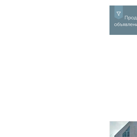
Прода
объявлен