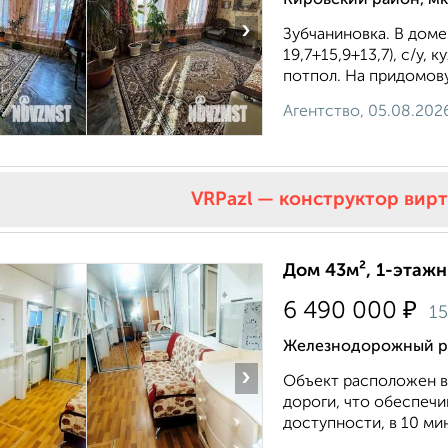
›
Зубчаниновка. В доме
19,7+15,9+13,7), с/у,
потпол. На придомову
Агентство, 05.08.202
VRPazl — конструктор вир
Дом 43м², 1-этажн
₽
6 490 000
1
Железнодорожный ра
›
Объект расположен в
дороги, что обеспеч
доступности, в 10 ми