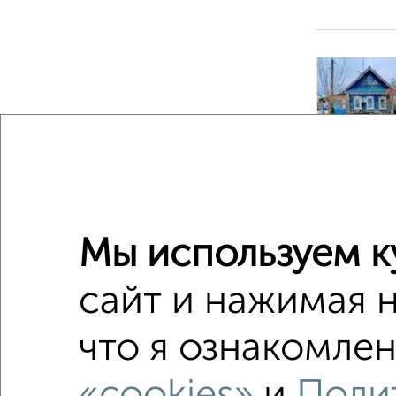
‹
2
/10
Мы используем к
сайт и нажимая 
что я ознакомлен
«cookies»
и
Поли