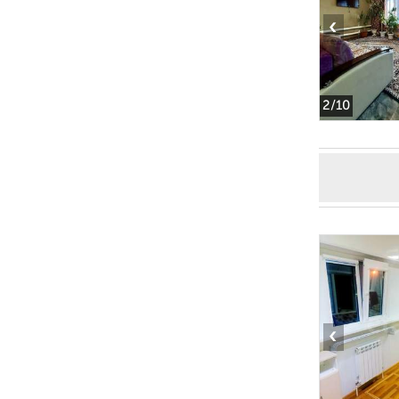
‹
2
/10
‹