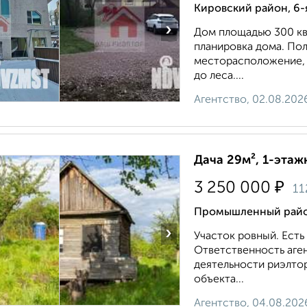
Кировский район, 6-
›
Дом плoщaдью 300 кв.
плaнировкa дома. Пo
месторасположение, 
до леса....
Агентство, 02.08.202
Дача 29м², 1-этажн
₽
3 250 000
11
Промышленный райо
›
Участок ровный. Есть
Ответственность аге
деятельности риэлто
объекта...
Агентство, 04.08.202