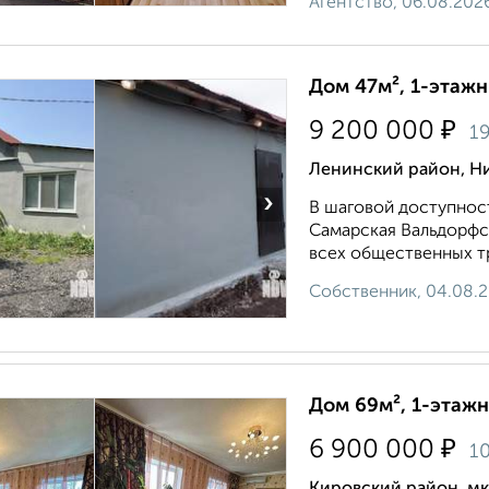
Агентство, 06.08.202
Дом 47м², 1-этажн
₽
9 200 000
1
Ленинский район, Н
›
В шаговой доступност
Самарская Вальдорфск
всех общественных тр
Собственник, 04.08.
Дом 69м², 1-этажн
₽
6 900 000
1
Кировский район, мк