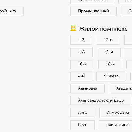
ройщика
Промышленный
С
Жилой комплекс
1-й
10-й
11А
12-й
16-й
18-й
4-й
5 Звёзд
Адмираль
Академ
Александровский Двор
Арго
Атмосфера
Бриг
Бригантина