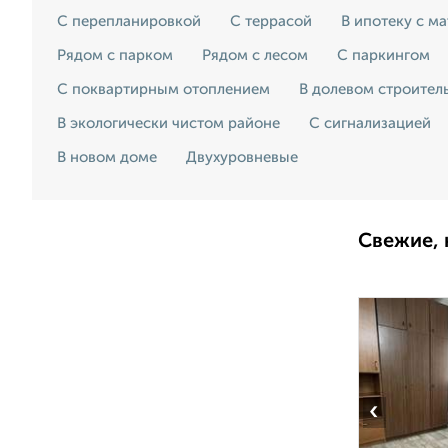
С перепланировкой
С террасой
В ипотеку с м
Рядом с парком
Рядом с лесом
С паркингом
С поквартирным отоплением
В долевом строител
В экологически чистом районе
С сигнализацией
В новом доме
Двухуровневые
Свежие, 
‹