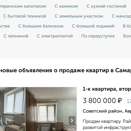
атеринским капиталом
С камином
С кухней-гостиной
С бытовой техникой
С земельным участком
С манса
ьстве
С большим балконом
С большой лоджией
В б
С лепниной
С электроплитой
По переуступке
Бол
новые объявления о продаже квартир в Сама
1-к квартира, втор
₽
3 800 000
1
Советский район, Ав
›
Продам квартиру. Рай
развитой инфраструкт