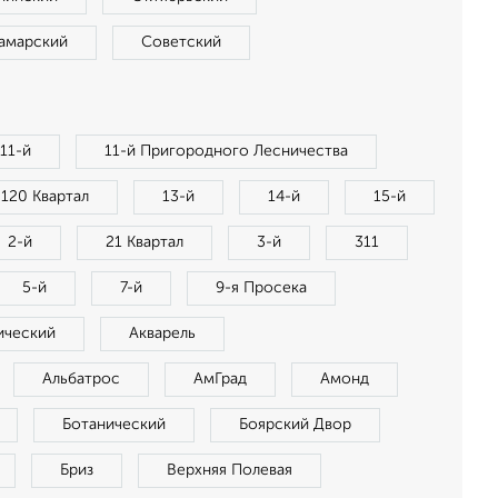
амарский
Советский
11-й
11-й Пригородного Лесничества
120 Квартал
13-й
14-й
15-й
2-й
21 Квартал
3-й
311
5-й
7-й
9-я Просека
ический
Акварель
Альбатрос
АмГрад
Амонд
Ботанический
Боярский Двор
Бриз
Верхняя Полевая