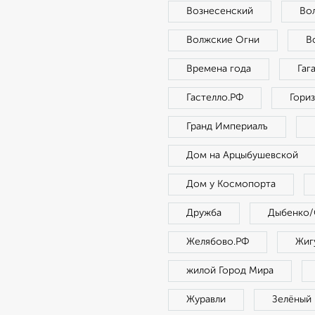
Вознесенский
Во
Волжские Огни
В
Времена года
Гаг
Гастелло.РФ
Гори
Гранд Империалъ
Дом на Арцыбушевской
Дом у Космопорта
Дружба
Дыбенко/
Желябово.РФ
Жиг
жилой Город Мира
Журавли
Зелёный 