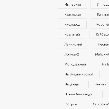
Империал
Иппод
Калужская
Капита
Кислород
Королё
Крылатый
Куйбыш
Ленинский
Лесная
Логика-2
Майски
Молодёжный
На 
На Владимирской
Надежда
Никита
Новый Металлург
Остров
Остров-2