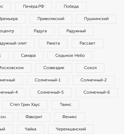
ус
Печёра.РФ
Победа
Премьера
Приволжский
Пушкинский
оцентр
Радуга
Радужный
адужный-элит
Ракета
Рассвет
с
Самара
Седьмое Небо
Московском
Созвездие
Сокол
лнечный
Солнечный-1
Солнечный-2
нечный-4
Солнечный-5
Солнечный-6
Степ Грин Хаус
Твинс
сон
Фаворит
Феникс
ный
Чайка
Черемшанский