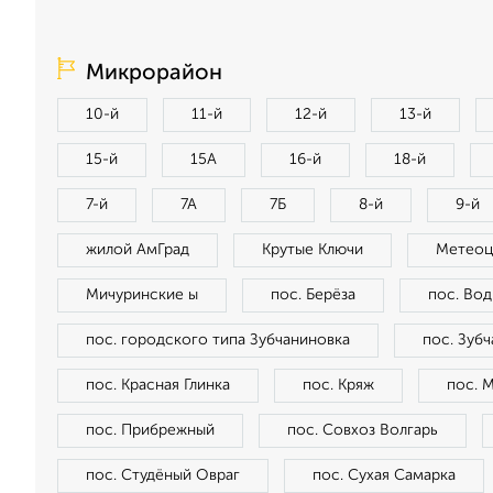
Микрорайон
10-й
11-й
12-й
13-й
15-й
15А
16-й
18-й
7-й
7А
7Б
8-й
9-й
жилой АмГрад
Крутые Ключи
Метеоц
Мичуринские ы
пос. Берёза
пос. Во
пос. городского типа Зубчаниновка
пос. Зуб
пос. Красная Глинка
пос. Кряж
пос. 
пос. Прибрежный
пос. Совхоз Волгарь
пос. Студёный Овраг
пос. Сухая Самарка