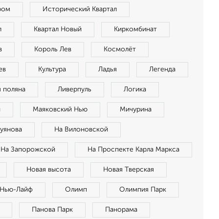
ром
Исторический Квартал
л
Квартал Новый
Киркомбинат
в
Король Лев
Космолёт
ев
Культура
Ладья
Легенда
 поляна
Ливерпуль
Логика
й
Маяковский Нью
Мичурина
Буянова
На Вилоновской
На Запорожской
На Проспекте Карла Маркса
Новая высота
Новая Тверская
Нью-Лайф
Олимп
Олимпия Парк
Панова Парк
Панорама