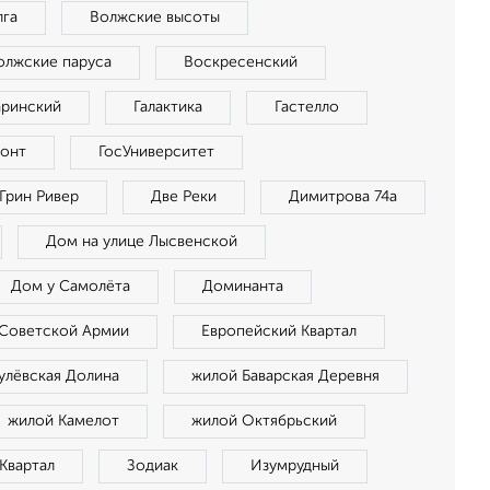
лга
Волжские высоты
олжские паруса
Воскресенский
аринский
Галактика
Гастелло
зонт
ГосУниверситет
Грин Ривер
Две Реки
Димитрова 74а
Дом на улице Лысвенской
Дом у Самолёта
Доминанта
Советской Армии
Европейский Квартал
улёвская Долина
жилой Баварская Деревня
жилой Камелот
жилой Октябрьский
Квартал
Зодиак
Изумрудный