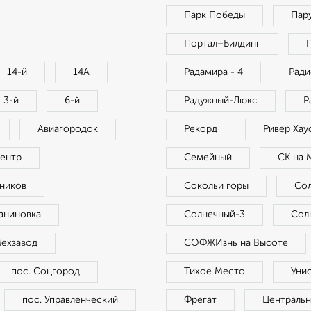
Парк Победы
Пар
Портал–Билдинг
14-й
14А
Радамира - 4
Ради
3-й
6-й
Радужный-Люкс
Р
Авиагородок
Рекорд
Ривер Хау
ентр
Семейный
СК на 
дников
Сокольи горы
Со
чаниновка
Солнечный-3
Сол
Мехзавод
СОФЖИзнь на Высоте
пос. Соцгород
Тихое Место
Уни
пос. Управленческий
Фрегат
Централь