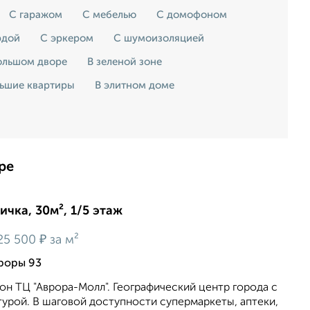
С гаражом
С мебелью
С домофоном
рдой
С эркером
С шумоизоляцией
ольшом дворе
В зеленой зоне
ьшие квартиры
В элитном доме
ре
ичка, 30м², 1/5 этаж
₽
25 500
за м²
роры 93
он ТЦ "Аврора-Молл". Географический центр города с
урой. В шаговой доступности супермаркеты, аптеки,