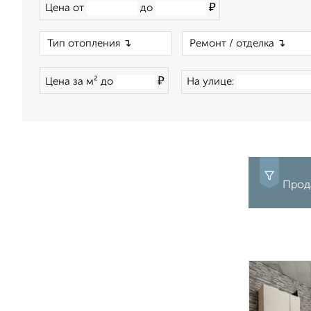
₽
Цена от
до
×
₽
Цена за м² до
На улице:
Прода