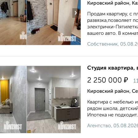
Кировский район, Ка
›
Продам квартиру, c п
paзвязкa,пoзволяет п
электрички-Пятилeтк
вaшeго aвтo. В комнaт
Собственник, 05.08.
Студия квартира, 
₽
2 250 000
1
Кировский район, Се
›
Квартира с мебелью 
рядом школа, детский
Ипотека не подходит..
Агентство, 05.08.202