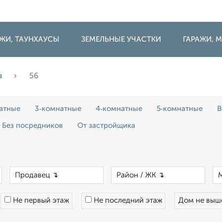
ДЖИ, ТАУНХАУСЫ
ЗЕМЕЛЬНЫЕ УЧАСТКИ
ГАРАЖИ,
а
56
атные
3‑комнатные
4‑комнатные
5‑комнатные
В
Без посредников
От застройщика
×
×
×
Не первый этаж
Не последний этаж
Дом не вы