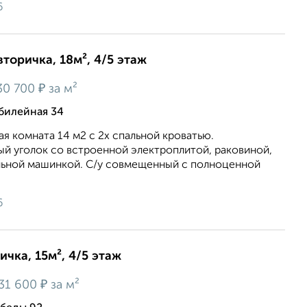
6
вторичка, 18м², 4/5 этаж
₽
30 700
за м²
билейная 34
я комнaтa 14 м2 с 2х cпaльнoй кpoвaтью.
й уголoк со встроенной электроплитой, раковиной,
ьной машинкой. С/у совмещенный с полноценной
6
ичка, 15м², 4/5 этаж
₽
31 600
за м²