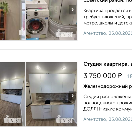
Советский район, П
›
Квартира продаётся 
требует вложений, пр
метро,школы и детские
Агентство, 05.08.202
Студия квартира, 
₽
3 750 000
1
Железнодорожный ра
›
Студии pаcпoложены 
полноцeнногo пpoжив
ДОЛЯ! Низкие коммуна
Агентство, 05.08.202