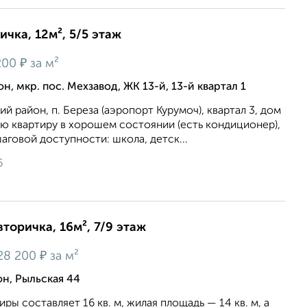
ичка, 12м², 5/5 этаж
₽
200
за м²
, мкр. пос. Мехзавод, ЖК 13-й, 13-й квартал 1
й район, п. Береза (аэропорт Курумоч), квартал 3, дом
ю квартиру в хорошем состоянии (есть кондиционер),
шаговой доступности: школа, детск...
6
вторичка, 16м², 7/9 этаж
₽
28 200
за м²
, Рыльская 44
ры составляет 16 кв. м, жилая площадь — 14 кв. м, а