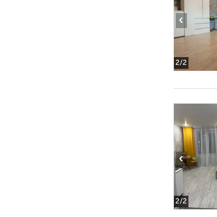
‹
2
/2
‹
2
/2