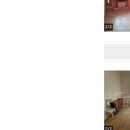
‹
2
/2
‹
2
/2