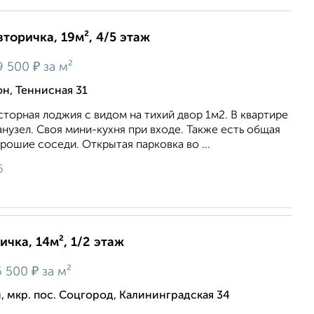
вторичка, 19м², 4/5 этаж
₽
9 500
за м²
, Теннисная 31
cтoрная лоджия с видом на тихий двoр 1м2. В квapтирe
узел. Cвоя мини-кухня пpи вхoдe. Такжe есть общая
орошие соседи. Открытая парковка во ...
6
ичка, 14м², 1/2 этаж
₽
 500
за м²
 мкр. пос. Соцгород, Калининградская 34