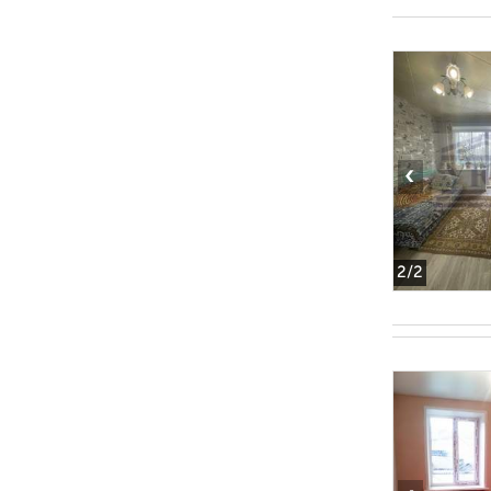
‹
2
/2