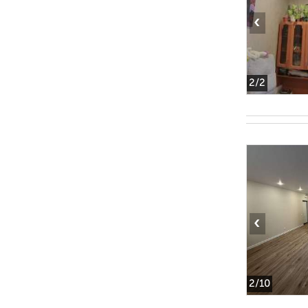
‹
2
/2
‹
2
/10