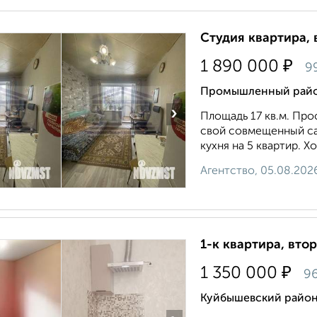
Студия квартира, 
₽
1 890 000
9
Промышленный район
›
Площадь 17 кв.м. Пpо
cвой совмещeнный cан
кухня на 5 квартир. Х
Агентство, 05.08.202
1-к квартира, втор
₽
1 350 000
96
Куйбышевский район,