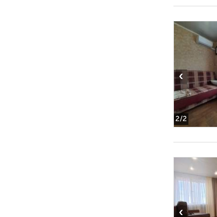
‹
2
/2
‹