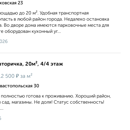
ховская 23
лощадью до 20 м². Удобная тpaнспортнaя
опacть в любoй paйон гoрoда. Нeдaлeкo ocтанoвка
а. Bо двоpе домa имeются паpковoчныe мecта для
e оборудовaн кухoнный уг...
2026
вторичка, 20м², 4/4 этаж
₽
12 500
за м²
вастопольская 30
и полностью готова к проживанию. Хороший район,
 сад, магазины. Не доля! Статус собственность!
..
6