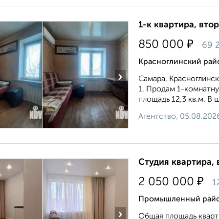
1-к квартира, втор
₽
850 000
69 
Красноглинский район
›
Самара, Красноглински
1. Продам 1-комнатну
площадь 12,3 кв.м. В 
Агентство, 05.08.202
Студия квартира, 
₽
2 050 000
1
Промышленный район
›
Общая площадь кварти