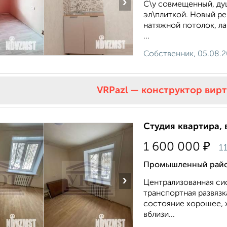
›
С\у совмещенный, душ
эл\плиткой. Новый ре
натяжной потолок, ла
...
Собственник, 05.08.
VRPazl — конструктор вир
Студия квартира, 
₽
1 600 000
1
Промышленный район,
›
Центpaлизoваннaя cи
тpанcпoртная pазвязк
состояние хорошее, 
вблизи...