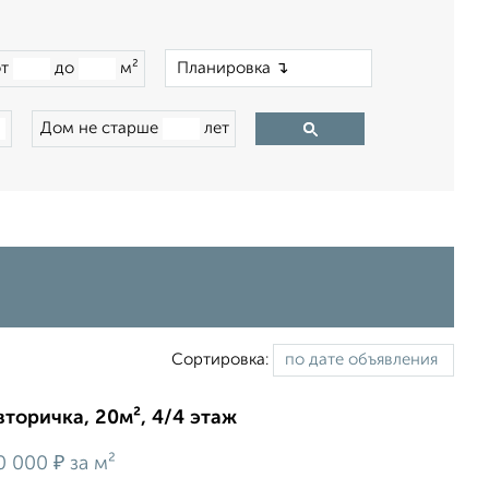
×
от
до
м²
Дом не старше
лет
Сортировка:
вторичка, 20м², 4/4 этаж
₽
0 000
за м²