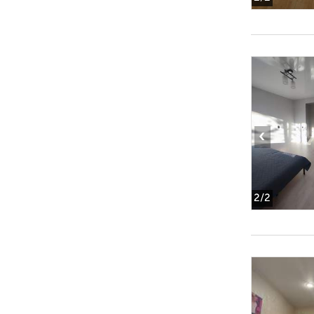
‹
2
/2