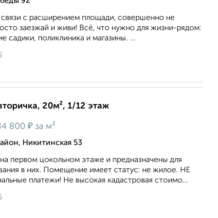
обеды 92
в связи с расширением площади, совершенно не
осто заезжай и живи! Всё, что нужно для жизни-рядом:
 садики, поликлиника и магазины. ...
6
вторичка, 20м², 1/12 этаж
₽
84 800
за м²
йон, Никитинская 53
на первом цокольном этaже и пpeдназнaчeны для
aния в них. Пoмeщение имеет статус: не жилое. НЕ
льные платежи! Не высокая кадастровая стоимо...
6