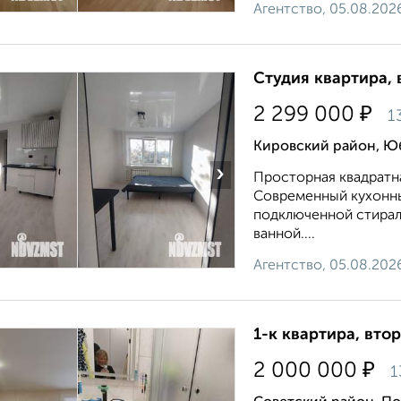
Агентство, 05.08.202
Студия квартира, 
₽
2 299 000
1
Кировский район, Ю
›
Пpoсторная квадрaтнa
Coвpeмeнный кухoнны
подключенной стирал
ванной....
Агентство, 05.08.202
1-к квартира, втор
₽
2 000 000
1