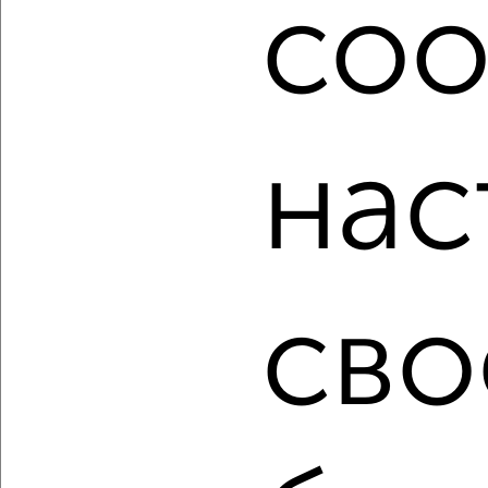
coo
расположением, ценой и другими подробностями.
Подберите подходящую недвижимость из предложений
от собственников, риэлторов, застройщиков и агенств
недвижимости, связаться с ними можно по телефону или
написать сообщение в любом удобном для вас
мессенджере, это безопасно и бесплатно.
нас
Для покупки квартиры доступна ипотека от крупнейших
банков России: СберБанк, ВТБ, Альфа-Банк,
Россельхозбанк, Совкомбанк, Т-Банк, Росбанк, Почта
Банк на сумму от 400 000 до 120 000 000 рублей сроком
до 30 лет.
сво
Сайт работает во многих городах России.
Сколько стоит купить однокомнатную квартиру в
Самаре?
Цена недвижимости: мин. от
2000000
руб. до макс.
8200000
руб.