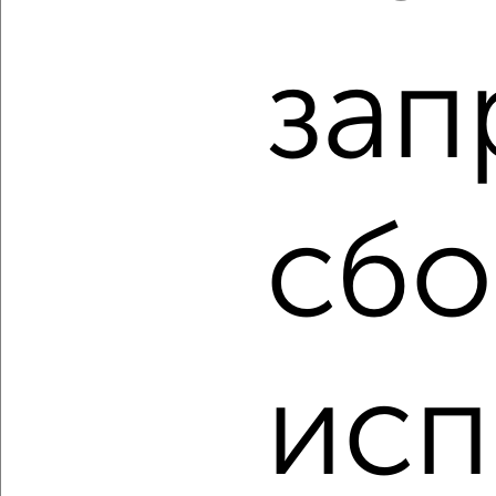
2
/2
зап
1-к квартира, вторичка, 30м², 1/5 этаж
₽
₽
4 500 000
149 100
за м²
Советский район, Советской Армии 142
Агентство, 07.08.2026
сбо
‹
›
2
/2
исп
1-к квартира, вторичка, 36м², 22/25 этаж
₽
₽
7 600 000
210 600
за м²
Советский район, ЖК Дом у Космопорта, Дыбенко 27А
Агентство, 07.08.2026