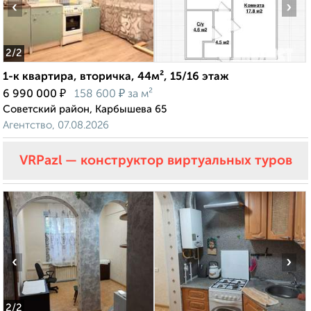
‹
›
2
/2
1-к квартира, вторичка, 44м², 15/16 этаж
₽
₽
6 990 000
158 600
за м²
Советский район, Карбышева 65
Агентство, 07.08.2026
VRPazl — конструктор виртуальных туров
‹
›
2
/2