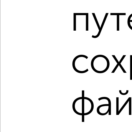
пут
2
/2
1-к квартира, вторичка, 36м², 13/25 этаж
₽
₽
5 850 000
162 100
за м²
Советский район, ЖК Унисон, Советской Армии 91
Агентство, 05.08.2026
сох
1 / 4
2
Как купить однокомнатную квартиру, Советский район
в Самаре на сайте Самара-недвижимость?
фай
Используя удобную форму поиска с множеством
фильтров и сортировкой по параметрам, вы можете
подобрать для покупки однокомнатную квартиру,
Советский район в Самаре.
Найденные предложения: 188 объявлений, можно
посмотреть в виде списка или на карте, с описанием,