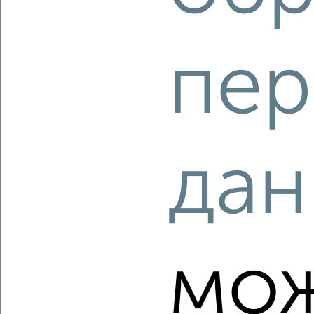
пер
‹
›
2
/2
1-к квартира, вторичка, 27м², 1/17 этаж
дан
₽
₽
4 482 000
166 000
за м²
Советский район, ЖК Победа, Победы 14а
Агентство, 07.08.2026
мо
‹
›