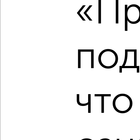
«Пр
2
/2
1-к квартира, вторичка, 30м², 2/5 этаж
₽
₽
4 000 000
133 400
за м²
Советский район, 22-го Партсъезда 24
Агентство, 07.08.2026
под
‹
›
что
2
/2
1-к квартира, вторичка, 38м², 14/17 этаж
₽
₽
6 012 705
159 700
за м²
Советский район, ЖК Победа, Победы 14а
Агентство, 07.08.2026