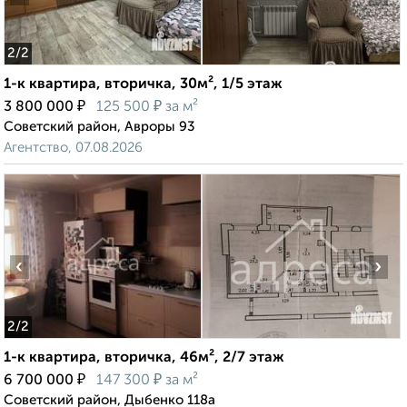
2
/2
1-к квартира, вторичка, 30м², 1/5 этаж
₽
₽
3 800 000
125 500
за м²
Советский район, Авроры 93
Агентство, 07.08.2026
‹
›
2
/2
1-к квартира, вторичка, 46м², 2/7 этаж
₽
₽
6 700 000
147 300
за м²
Советский район, Дыбенко 118а