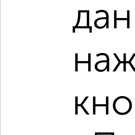
дан
‹
›
наж
2
/2
1-к квартира, вторичка, 32м², 4/5 этаж
₽
₽
4 200 000
129 700
за м²
Советский район, Авроры 123
Агентство, 07.08.2026
кно
‹
›