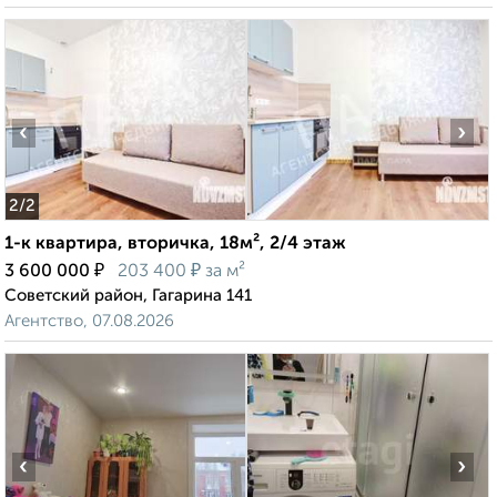
‹
›
2
/2
1-к квартира, вторичка, 18м², 2/4 этаж
₽
₽
3 600 000
203 400
за м²
Советский район, Гагарина 141
Агентство, 07.08.2026
‹
›