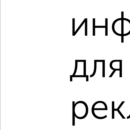
ин
‹
›
для
2
/2
1-к квартира, вторичка, 54м², 10/18 этаж
₽
₽
8 200 000
153 300
за м²
Советский район, ЖК Парк Победы, Аэродромная 98А
Агентство, 05.08.2026
рек
‹
›