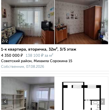
‹
›
2
/2
1-к квартира, вторичка, 32м², 3/5 этаж
₽
₽
4 350 000
138 100
за м²
Советский район, Михаила Сорокина 15
Собственник, 07.08.2026
‹
›