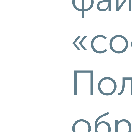
фай
2
/2
1-к квартира, вторичка, 30м², 4/5 этаж
₽
₽
4 600 000
153 400
за м²
«co
Советский район, Гагарина 104
Агентство, 07.08.2026
Пол
‹
›
2
/2
1-к квартира, вторичка, 39м², 1/17 этаж
обр
₽
₽
5 727 600
148 000
за м²
Советский район, ЖК Победа, Победы 14а
Агентство, 07.08.2026