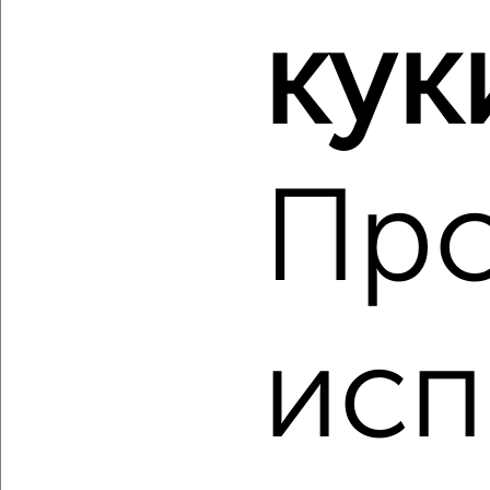
2
/2
кук
1-к квартира, вторичка, 30м², 1/5 этаж
₽
₽
4 200 000
138 200
за м²
Советский район, Советской Армии 130
Агентство, 07.08.2026
Пр
‹
›
исп
2
/2
1-к квартира, вторичка, 33м², 7/10 этаж
₽
₽
4 800 000
145 500
за м²
Советский район, 22-го Партсъезда 44
Агентство, 07.08.2026