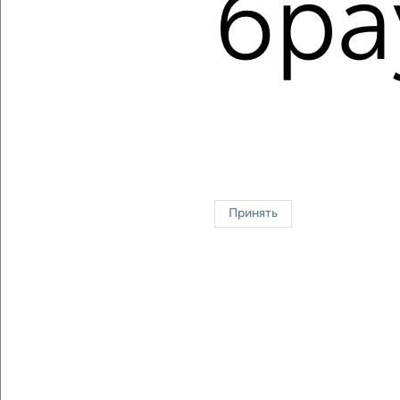
бра
Средняя цена:
5118722
руб.
Цена за м2: от
133333
руб. до
151851
руб.
Средняя цена за м2:
146249
руб.
Площадь: от
15
м2 до
54
м2
Средняя площадь:
35
м2
Однокомнатные
Двухкомнатные
Трехкомнатные
4‑комнатные
Квартиры студии
От застройщика
Без посредников
Вторичное жилье
Принять
В новостройке
В строящемся доме
В новом доме
Контакты
Политика конфиденциальности
Пользовательское соглашение
Самара, улица Революционная, 64б
© 2015–2026
Сайт-доска объявлений недвижимости
О проекте
Реклама на портале
Новости
Статьи
Блог
Риэлторы
Агентства
Застройщики
Ипотечный калькулятор
Консультации по недвижимости
Разместить объявление