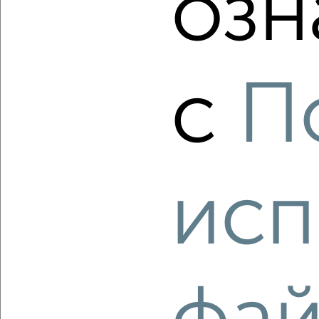
озн
‹
›
с
П
2
/2
1-к квартира, вторичка, 37м², 1/17 этаж
₽
₽
5 649 364
154 700
за м²
исп
Советский район, ЖК Победа, Победы 14а
Агентство, 07.08.2026
‹
›