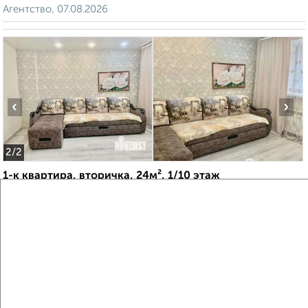
Агентство, 07.08.2026
‹
›
2
/2
1-к квартира, вторичка, 24м², 1/10 этаж
₽
₽
3 350 000
139 600
за м²
Советский район, проезд Мальцева 10
Агентство, 07.08.2026
Создайте виртуальный тур по вашему
пространству с VRPazl