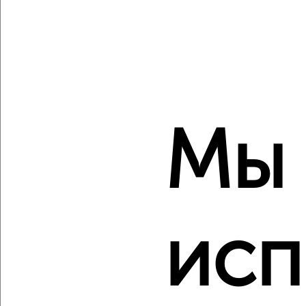
‹
›
2
/2
Мы
1-к квартира, вторичка, 32м², 5/5 этаж
₽
₽
3 750 000
116 500
за м²
Советский район, Гагарина 114
Агентство, 07.08.2026
исп
‹
›