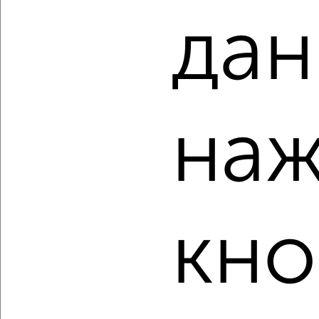
дан
‹
›
наж
2
/2
2-к квартира, вторичка, 47м², 10/10 этаж
₽
₽
5 600 000
119 200
за м²
Советский район, ЖК Киркомбинат, Измайловский переулок
14
Агентство, 07.08.2026
кно
‹
›