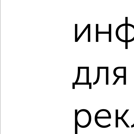
Агентство, 05.08.2026
ин
‹
›
для
2
/2
2-к квартира, вторичка, 60м², 3/18 этаж
₽
₽
7 770 000
128 900
за м²
Советский район, Карбышева 71
Агентство, 05.08.2026
рек
‹
›