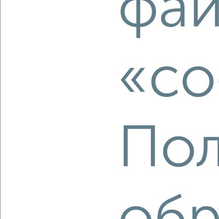
фай
2
/2
2-к квартира, вторичка, 43м², 3/5 этаж
₽
₽
5 100 000
119 500
за м²
«co
Советский район, Гагарина 81
Агентство, 05.08.2026
Пол
‹
›
2
/2
2-к квартира, вторичка, 36м², 4/9 этаж
₽
₽
3 400 000
95 600
за м²
Советский район, Аэродромная 58А