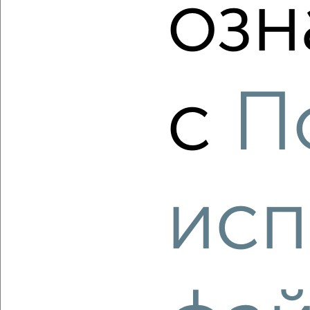
озн
‹
›
с
П
2
/2
2-к квартира, вторичка, 54м², 5/12 этаж
₽
₽
7 300 000
136 200
за м²
исп
Советский район, Советской Армии 101
Агентство, 05.08.2026
‹
›