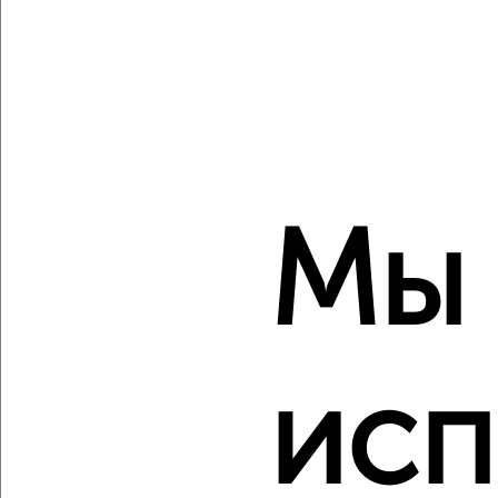
‹
›
2
/2
2-к квартира, вторичка, 50м², 5/9 этаж
Мы
₽
₽
7 200 000
143 800
за м²
Советский район, Советской Армии 23
Агентство, 07.08.2026
исп
‹
›