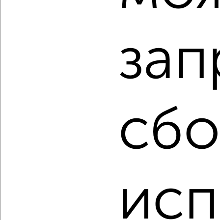
2
/2
зап
2-к квартира, вторичка, 42м², 8/9 этаж
₽
₽
3 900 000
92 900
за м²
Советский район, Красных Коммунаров 17А
Агентство, 05.08.2026
сбо
‹
›
2
/2
исп
2-к квартира, вторичка, 48м², 2/5 этаж
₽
₽
6 100 000
127 100
за м²
Советский район, проезд 9 Мая 18