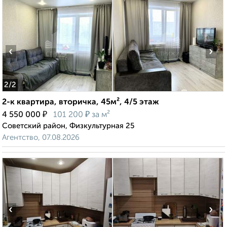
‹
›
2
/2
2-к квартира, вторичка, 45м², 4/5 этаж
₽
₽
4 550 000
101 200
за м²
Советский район, Физкультурная 25
Агентство, 07.08.2026
‹
›