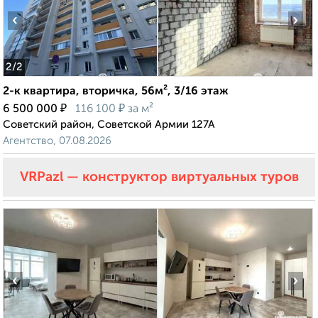
‹
›
2
/2
2-к квартира, вторичка, 56м², 3/16 этаж
₽
₽
6 500 000
116 100
за м²
Советский район, Советской Армии 127А
Агентство, 07.08.2026
VRPazl — конструктор виртуальных туров
‹
›