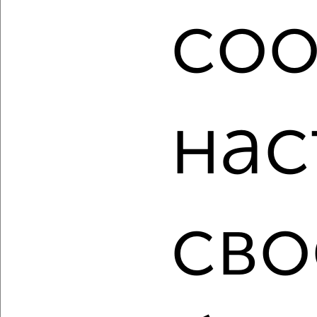
посмотреть в виде списка или на карте, с описанием,
coo
расположением, ценой и другими подробностями.
Подберите подходящую недвижимость из предложений
от собственников, риэлторов, застройщиков и агенств
недвижимости, связаться с ними можно по телефону или
написать сообщение в любом удобном для вас
мессенджере, это безопасно и бесплатно.
нас
Для покупки квартиры доступна ипотека от крупнейших
банков России: СберБанк, ВТБ, Альфа-Банк,
Россельхозбанк, Совкомбанк, Т-Банк, Росбанк, Почта
Банк на сумму от 400 000 до 120 000 000 рублей сроком
до 30 лет.
сво
Сайт работает во многих городах России.
Сколько стоит купить двухкомнатную квартиру в
Самаре?
Цена недвижимости: мин. от
2700000
руб. до макс.
11450000
руб.