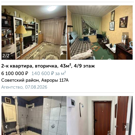
‹
›
2
/2
2-к квартира, вторичка, 43м², 4/9 этаж
₽
₽
6 100 000
140 600
за м²
Советский район, Авроры 117А
Агентство, 07.08.2026
‹
›