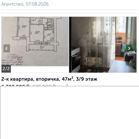
Агентство, 07.08.2026
‹
›
2
/2
2-к квартира, вторичка, 47м², 3/9 этаж
₽
₽
6 300 000
135 000
за м²
Советский район, Аэродромная 126
Собственник, 07.08.2026
Создайте виртуальный тур по вашему
пространству с VRPazl