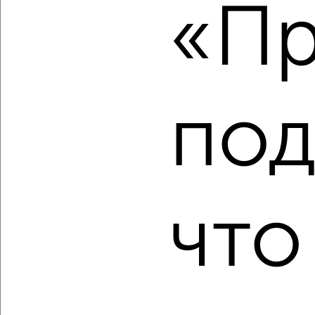
«Пр
2
/2
2-к квартира, вторичка, 42м², 1/17 этаж
₽
₽
6 053 760
144 000
за м²
Советский район, ЖК Победа, Победы 14а
Агентство, 07.08.2026
под
‹
›
что
2
/8
2-к квартира, вторичка, 36м², 4/9 этаж
₽
₽
3 250 000
91 300
за м²
Советский район, Аэродромная 58
Агентство, 05.08.2026