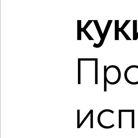
2
/2
кук
2-к квартира, вторичка, 42м², 4/5 этаж
₽
₽
4 999 000
119 100
за м²
Советский район, Мориса Тореза 137
Агентство, 07.08.2026
Пр
‹
›
2
/2
исп
2-к квартира, вторичка, 62м², 1/5 этаж
₽
₽
6 200 000
99 400
за м²
Советский район, Победы 81
Собственник, 07.08.2026