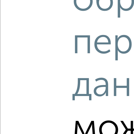
обр
Агентство, 05.08.2026
пер
‹
›
2
/2
2-к квартира, вторичка, 63м², 3/25 этаж
дан
₽
₽
11 450 000
181 200
за м²
Советский район, ЖК Созвездие, Победы 3Б
Агентство, 05.08.2026
мо
‹
›