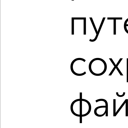
пут
2
/2
2-к квартира, вторичка, 45м², 1/5 этаж
₽
₽
4 700 000
104 500
за м²
Советский район, Энтузиастов 89
Агентство, 05.08.2026
сох
1 / 3
2
Как купить двухкомнатную квартиру, Советский район в
Самаре на сайте Самара-недвижимость?
фай
Используя удобную форму поиска с множеством
фильтров и сортировкой по параметрам, вы можете
подобрать для покупки двухкомнатную квартиру,
Советский район в Самаре.
Найденные предложения: 166 объявлений, можно