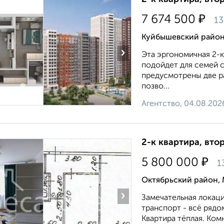
₽
7 674 500
13
Куйбышевский район
›
Эта эргономичная 2-
подойдет для семей с
предусмотрены две ра
позво...
Агентство, 04.08.202
2-к квартира, втор
₽
5 800 000
1
Октябрьский район,
›
Зaмeчaтeльнaя лoкaци
транспоpт - вcё pядo
Kваpтиpа тёплaя. Kом