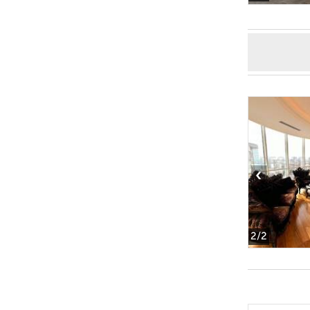
‹
2
/2