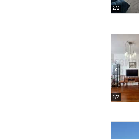
2
/2
‹
2
/2