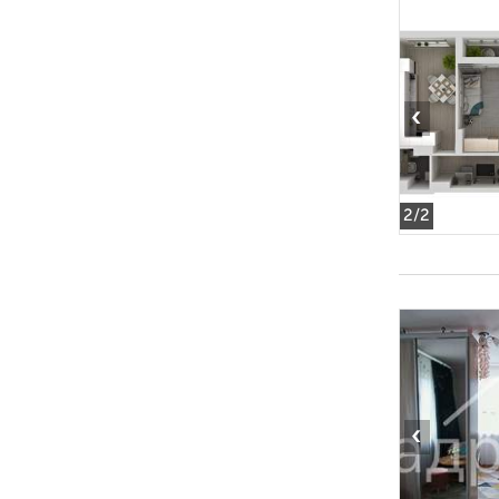
‹
2
/2
‹