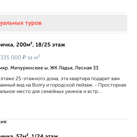
туальных туров
ричка, 200м², 18/25 этаж
₽
335 000
за м²
мкр. Мичуринские ы, ЖК Ладья, Лесная 33
этаже 25-этажного дома, эта квартира подарит вам
амный вид на Волгу и городской пейзаж. - Просторная
альное место для семейных ужинов и встр...
6
ия:
ичка, 57м², 1/24 этаж