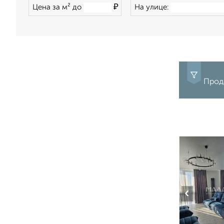
₽
Цена за м² до
На улице:
Прод
‹