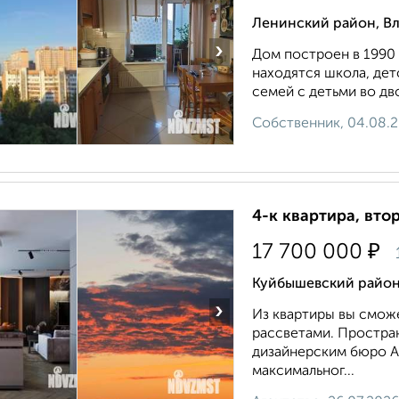
Ленинский район, В
›
Дом построен в 1990 
находятся школа, дет
семей с детьми во дв
Собственник, 04.08.
4-к квартира, вто
₽
17 700 000
Куйбышевский район,
›
Из квартиры вы смож
рассветами. Простра
дизайнерским бюро Ар
максимальног...