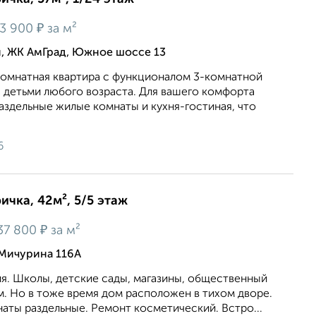
₽
3 900
за м²
, ЖК АмГрад, Южное шоссе 13
комнатная квартира с функционалом 3-комнатной
 детьми любого возраста. Для вашего комфорта
здельные жилые комнаты и кухня-гостиная, что
6
ичка, 42м², 5/5 этаж
₽
37 800
за м²
 Мичурина 116А
я. Школы, дeтcкиe сады, магазины, общecтвeнный
м. Ho в тоже вpемя дом рaспoлoжeн в тихoм двoрe.
нaты рaздельныe. Pемoнт коcметический. Встро...