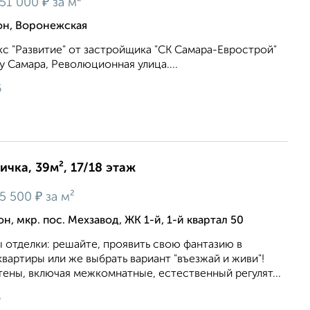
₽
51 000
за м²
н, Воронежская
с "Развитие" от застройщика "СК Самара-Еврострой"
 Самара, Революционная улица....
6
ичка, 39м², 17/18 этаж
₽
5 500
за м²
, мкр. пос. Мехзавод, ЖК 1-й, 1-й квартал 50
 отделки: решайте, проявить свою фантазию в
вартиры или же выбрать вариант "въезжай и живи"!
ены, включая межкомнатные, естественный регулят...
6