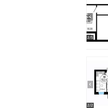
‹
2
/5
‹
2
/2