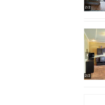
2
/2
‹
2
/2