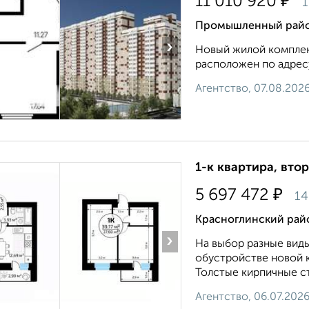
₽
11 010 920
1
Промышленный райо
›
Новый жилой комплек
расположен по адресу
Агентство, 07.08.202
1-к квартира, втор
₽
5 697 472
14
Красноглинский район
›
На выбор разные виды
обустройстве новой к
Толстые кирпичные ст
Агентство, 06.07.202