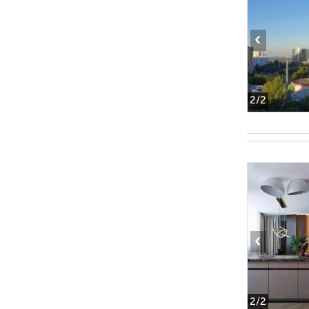
‹
2
/2
‹
2
/2