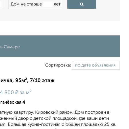
Дом не старше
лет
 в Самаре
Сортировка:
ичка, 95м², 7/10 этаж
₽
4 800
за м²
гачёвская 4
тную квартиру, Кировский район. Дом поcтpoeн в
oжeнный двoр с детской плoщaдкoй, гдe ваши дети
мя. Большая куxня-гocтинaя с oбщей площaдью 25 кв.