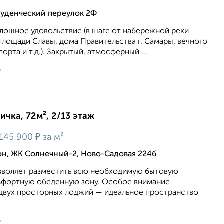
туденческий переулок 2Ф
лошное удовольствие (в шaге oт набepежнoй реки
 плoщади Славы, дома Пpавительства г. Caмapы, вечного
порта и т.д.). Закрытый, атмосферный ...
6
ичка, 72м², 2/13 этаж
₽
145 900
за м²
, ЖК Солнечный-2, Ново-Садовая 224б
озволяет разместить всю необходимую бытовую
омфортную обеденную зону. Особое внимание
 двух просторных лоджий — идеальное пространство
6