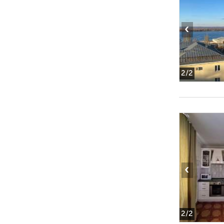
‹
2
/2
‹
2
/2