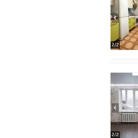
‹
2
/2
‹
2
/2