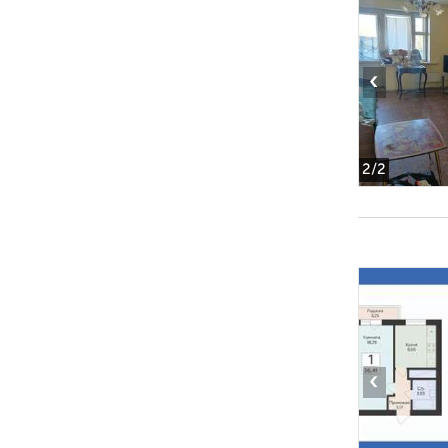
‹
2
/2
‹