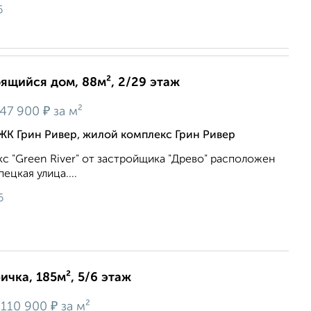
6
оящийся дом, 88м², 2/29 этаж
₽
47 900
за м²
ЖК Грин Ривер, жилой комплекс Грин Ривер
 "Green River" от застройщика "Древо" расположен
ецкая улица....
6
ичка, 185м², 5/6 этаж
₽
110 900
за м²