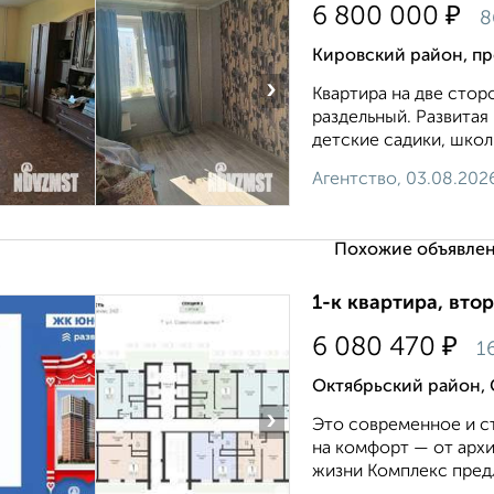
₽
6 800 000
8
Кировский район, пр
›
Квартира на две сторо
раздельный. Развитая
детские садики, школ
Агентство, 03.08.202
Похожие объявлен
1-к квартира, втор
₽
6 080 470
1
Октябрьский район,
›
Это современное и ст
на комфорт — от арх
жизни Комплекс предл