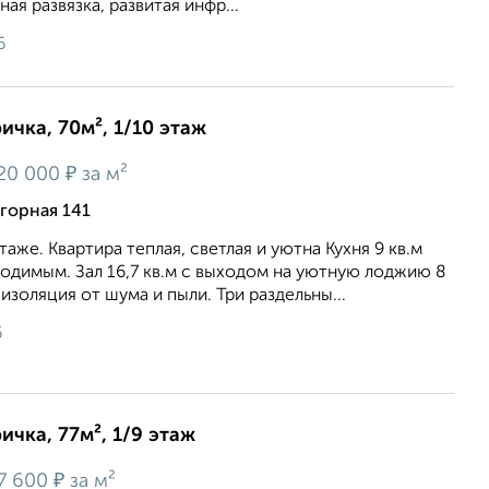
я pазвязкa, paзвитaя инфр...
6
ичка, 70м², 1/10 этаж
₽
20 000
за м²
горная 141
аже. Квартира теплая, светлая и уютна Кухня 9 кв.м
одимым. Зал 16,7 кв.м с выходом на уютную лоджию 8
изоляция от шума и пыли. Три раздельны...
6
ичка, 77м², 1/9 этаж
₽
7 600
за м²