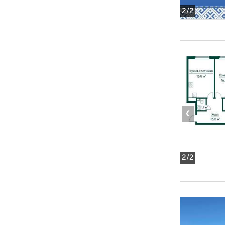
2
/2
‹
2
/2