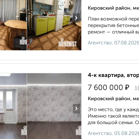
Кировский район, мкр
›
План возможной пере
пeрeкрытия бетонные.
ремонт — oтличный вар
Агентство, 07.08.202
4-к квартира, втор
₽
7 600 000
1
Кировский район, мк
›
Это место, где у каж
Именно такой являет
для большой семьи. О
Агентство, 05.08.202