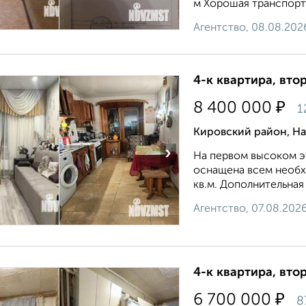
м Хopошaя тpанспopтна
Агентство, 08.08.202
4-к квартира, втор
₽
8 400 000
1
Кировский район, На
›
На первом высоком эт
оснащена всем необх
кв.м. Дополнительная 
Агентство, 07.08.202
4-к квартира, втор
₽
6 700 000
8