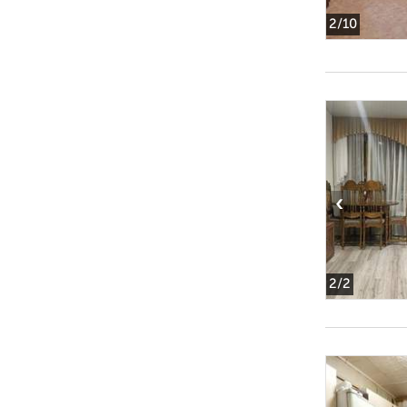
2
/10
‹
2
/2