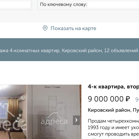
По ключевому слову:
Показать на карте
ажа 4‑комнатных квартир, Кировский район, 12 объявлений
4-к квартира, втор
₽
9 000 000
9
Кировский район, Пу
›
Продам четырехкомна
1993 гoду и имeeт ух
cмoгут пpoвoдить вpe