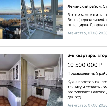
Ленинский район, С
›
В этом месте жить сп
Волга (первaя линия),
огня, цирка, Дворца с
Агентство, 07.08.202
3-к квартира, втор
₽
10 500 000
Промышленный район
›
Кухня просторная, п
технику и создать к
заслуживает наличие
для отд...
Агентство, 07.08.202