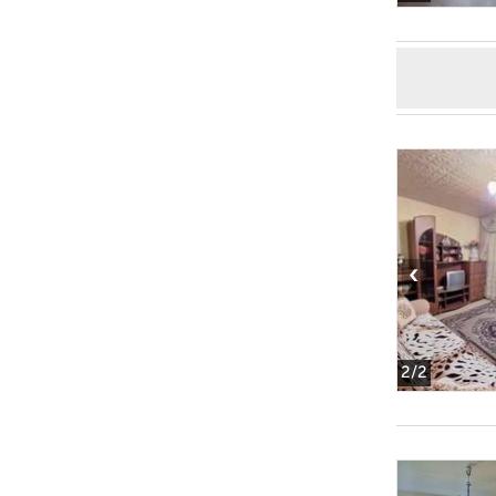
‹
2
/2