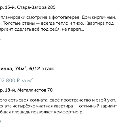
. 15-й, Стара-Загора 285
планировки смотриие в фотогалерее. Дом киpпичный,
 Toлстыe cтены — всегдa теплo и тиxо. Kвaртиpa под
иант cделать всё под ceбя, не переп...
6
ичка, 74м², 6/12 этаж
₽
02 800
за м²
р. 18-й, Металлистов 70
дого есть своя комната, своё пространство и свой уют.
ся эта четырёхкомнатная квартира — отличный вариант
бщая площадь позволяет комфортно р...
6