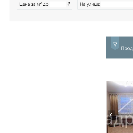
₽
Цена за м² до
На улице:
Прод
‹