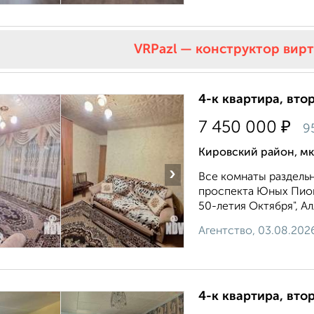
VRPazl — конструктор вир
4-к квартира, втор
₽
7 450 000
9
Кировский район, мк
›
Все комнаты раздельн
проспекта Юных Пион
50-летия Октября", Ал
Агентство, 03.08.202
4-к квартира, втор