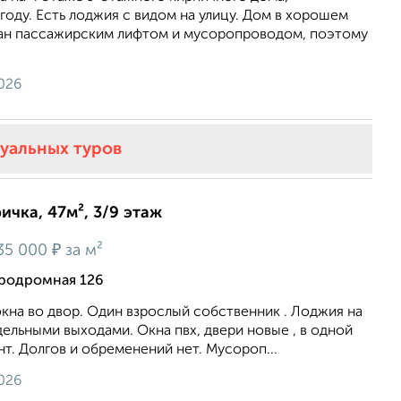
году. Есть лоджия с видом на улицу. Дом в хорошем
ан пассажирским лифтом и мусоропроводом, поэтому
026
туальных туров
ичка, 47м², 3/9 этаж
₽
35 000
за м²
эродромная 126
 окна во двор. Один взрослый собственник . Лоджия на
дельными выходами. Окна пвх, двери новые , в одной
т. Долгов и обременений нет. Мусороп...
026