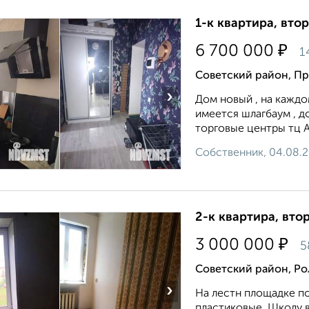
1-к квартира, втор
₽
6 700 000
1
Советский район, П
›
Дом новый , на каждо
имеется шлагбаум , д
торговые центры тц А
Собственник, 04.08.
2-к квартира, втор
₽
3 000 000
5
Советский район, Ро
›
На лестн площадке по 
пластиковые. Школу в