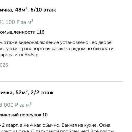
ичка, 48м², 6/10 этаж
₽
41 100
за м²
ромышленности 116
м этаже видеонаблюдение установлено , во дворе
оступная транспортная развязка рядом по близости
врора и тк Амбар...
2026
ичка, 52м², 2/2 этаж
₽
8 000
за м²
ликовый переулок 10
2 кварт, а не 4 как обычно. Ванная на кухне. Окна
идно из окна. С парковкой проблем нет! Всё рядом.