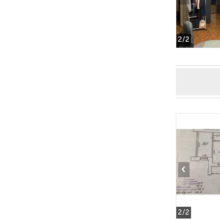
2
/2
‹
2
/2