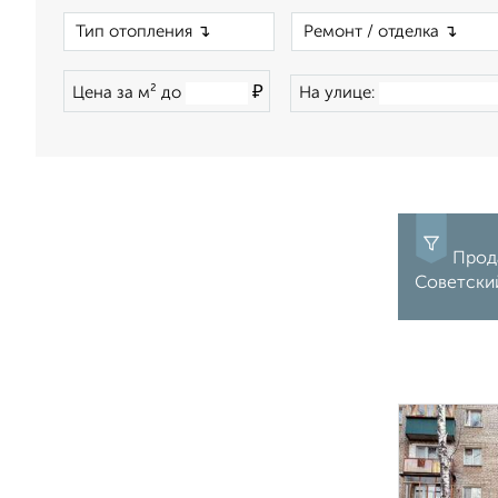
×
₽
Цена за м² до
На улице:
Прода
Советский