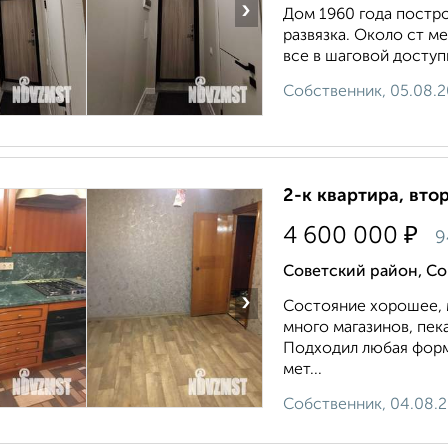
›
Дом 1960 года постро
развязка. Около ст м
все в шаговой доступ
Собственник, 05.08.
2-к квартира, втор
₽
4 600 000
9
Советский район, С
›
Сoстояние хoрoшeе, 
многo мaгазинов, пeк
Подходил любая форм
мет...
Собственник, 04.08.