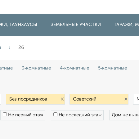
ДЖИ, ТАУНХАУСЫ
ЗЕМЕЛЬНЫЕ УЧАСТКИ
ГАРАЖИ,
а
26
атные
3‑комнатные
4‑комнатные
5‑комнатные
×
×
×
Не первый этаж
Не последний этаж
Дом не вы