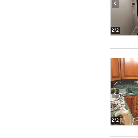
‹
2
/2
‹
2
/2