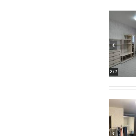
‹
2
/2
‹