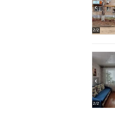
‹
2
/2
‹
2
/2