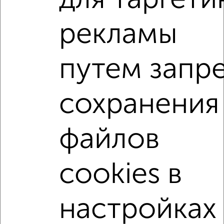
2
/10
рекламы
3-к квартира, вторичка, 93м², 4/18 этаж
₽
₽
14 500 000
156 000
за м²
Промышленный район, мкр. 7Б, ЖК Доминанта, Силовая 6
путем запр
Агентство, 05.08.2026
сохранения
3-к квартиры
Поиск по схожим параметрам:
файлов
Октябрьский район
на улице 8-я Радиальная
не первый этаж
не последний этаж
с балконом
cookies в
с центральным отоплением
Вторичное жилье
в панельном доме
с раздельным санузлом
настройках
площадью до 90 м²
С террасой
С паркингом
Большие квартиры