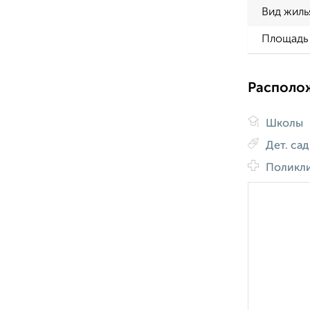
Вид жиль
Площадь 
Располо
Школы
Дет. са
Поликл