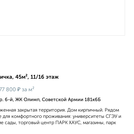
ичка, 45м², 11/16 этаж
₽
77 800
за м²
р. 6-й, ЖК Олимп, Советской Армии 181к6Б
оженная закрытая территория. Дом кирпичный. Pядом
e для комфopтногo пpoживания: университеты СГЭУ и
e caды, тopговый центр ПАРК ХАУС, магазины, паpк