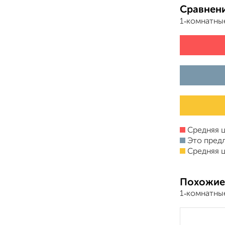
Сравнени
1‑комнатны
Средняя ц
Это пред
Средняя ц
Похожие
1‑комнатны