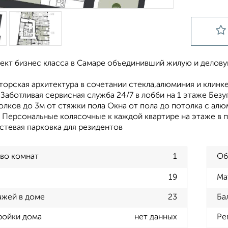
ект бизнес класса в Самаре объединивший жилую и делов
торская архитектура в сочетании стекла,алюминия и клинк
Заботливая сервисная служба 24/7 в лобби на 1 этаже Безу
олков до 3м от стяжки пола Окна от пола до потолка с а
 Персональные колясочные к каждой квартире на этаже в п
стевая парковка для резидентов
во комнат
1
Об
19
Ма
ажей в доме
23
Ба
ройки дома
нет данных
Ре