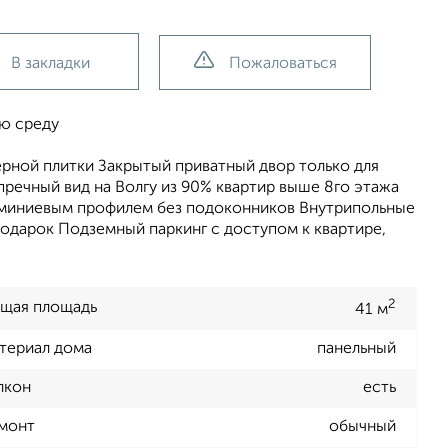
В закладки
Пожаловаться
ую среду
ерной плитки Закрытый приватный двор только для
пречный вид на Волгу из 90% квартир выше 8го этажа
люминиевым профилем без подоконников Внутрипольные
одарок Подземный паркинг с доступом к квартире,
2
щая площадь
41 м
териал дома
панельный
лкон
есть
монт
обычный