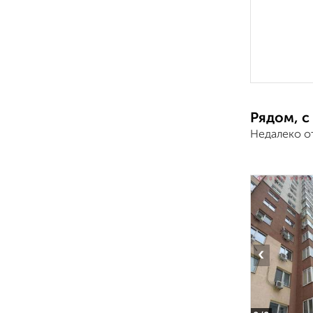
Рядом, с
Недалеко о
‹