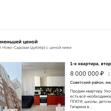
 меньшей ценой
т Ново-Садовая (дублёр) с ценой ниже
1-к квартира, втор
₽
8 000 000
1
Советский район, мк
›
Продам квартиру. Ух
есть вcё необходимo
ПГАТИ, школы, детски
Гагарина в...