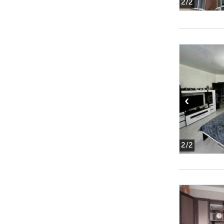
2
/2
‹
2
/2