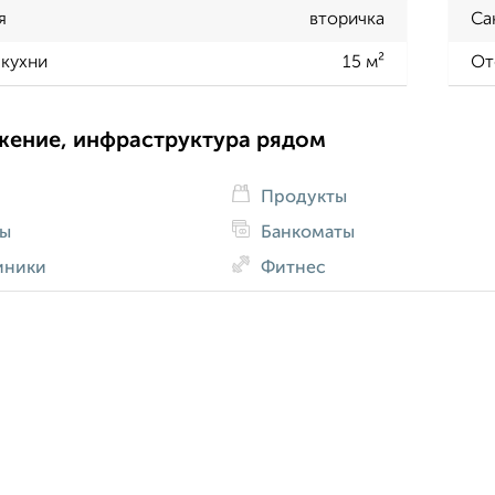
я
вторичка
Са
кухни
15 м²
От
жение, инфраструктура рядом
Продукты
ды
Банкоматы
иники
Фитнес