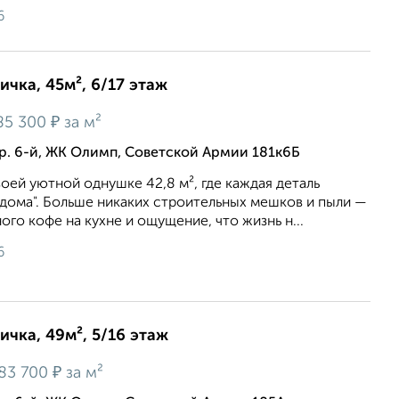
6
ичка, 45м², 6/17 этаж
₽
85 300
за м²
р. 6-й, ЖК Олимп, Советской Армии 181к6Б
воей уютной однушке 42,8 м², где каждая деталь
 дома". Больше никаких строительных мешков и пыли —
ого кофе на кухне и ощущение, что жизнь н...
6
ичка, 49м², 5/16 этаж
₽
83 700
за м²