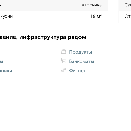
я
вторичка
Са
кухни
18 м²
От
жение, инфраструктура рядом
Продукты
ды
Банкоматы
иники
Фитнес