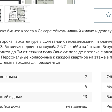
ект бизнес класса в Самаре объединивший жилую и делов
торская архитектура в сочетании стекла,алюминия и клинк
Заботливая сервисная служба 24/7 в лобби на 1 этаже Безу
олков до 3м от стяжки пола Окна от пола до потолка с а
 Персональные колясочные к каждой квартире на этаже в п
стевая парковка для резидентов
во комнат
2
Об
8
Ма
ажей в доме
23
Ба
ройки дома
нет данных
Ре