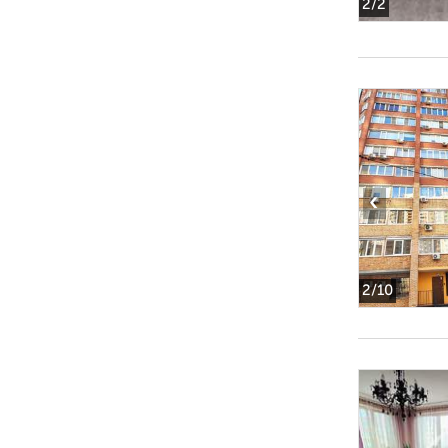
2
/2
‹
2
/10