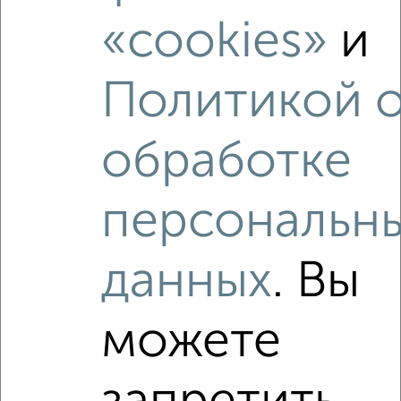
«cookies»
и
2
/10
2-к квартира, вторичка, 78м², 15/16 этаж
₽
₽
11 300 000
144 900
за м²
Политикой 
Октябрьский район, Советской Армии 240
Агентство, 07.08.2026
обработке
персональн
‹
›
данных
. Вы
2
/2
можете
2-к квартира, вторичка, 75м², 6/16 этаж
₽
₽
11 990 000
159 900
за м²
Промышленный район, ЖК Радужный, 6-я просека 141
Агентство, 07.08.2026