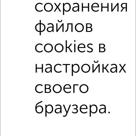
сохранения
Поиск по схожим параметрам:
Октябрьский район
на улице Ново-Садовая (дублёр)
файлов
не первый этаж
не последний этаж
с балконом
c большой кухней
с центральным отоплением
cookies в
Вторичное жилье
в панельном доме
с раздельным санузлом
площадью до 70 м²
настройках
С паркингом
своего
Однокомнатные
Двухкомнатные
Трехкомнатные
4‑комнатные
Квартиры студии
От застройщика
Без посредников
Вторичное жилье
браузера.
В новостройке
В строящемся доме
В новом доме
Контакты
Политика конфиденциальности
Пользовательское соглашение
Самара, улица Революционная, 64б