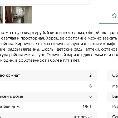
комнатную квартиру 6/6 кирпичного дома, общей площадью 
 светлая и просторная. Хорошее состояние можно заехать
района: Кирпичные стены отличная звукоизоляция и комфор
е: рядом магазины, школы, детские сады, аптеки, остано
ура района Металлург. Отличный вариант для семьи или по
 один, в собственности более пяти лет.
во комнат
2
Об
6
Ма
ажей в доме
6
Ба
ройки дома
1961
Ре
я
вторичка
Са