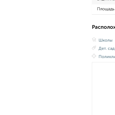
Площадь 
Располо
Школы
Дет. са
Поликл