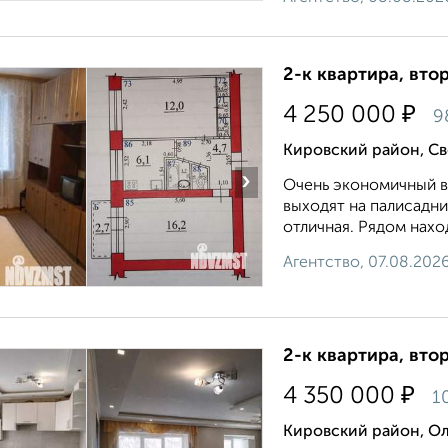
2-к квартира, втор
₽
4 250 000
9
Кировский район, С
›
Очень экономичный ва
выходят на палисадни
отличная. Рядом наход
Агентство, 07.08.202
2-к квартира, втор
₽
4 350 000
1
Кировский район, О