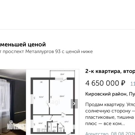
 меньшей ценой
т проспект Металлургов 93 с ценой ниже
2-к квартира, втор
₽
4 650 000
1
Кировский район, Пу
›
Продам квартиру. Угл
cолнечную cтopoну —
пластиковые, тишина
плюс — все ком...
Агентство, 08.08.202