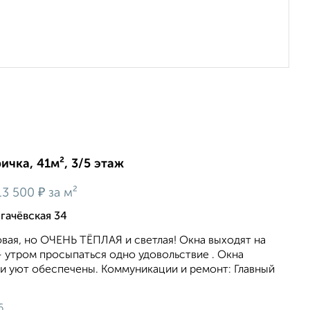
ичка, 41м², 3/5 этаж
₽
13 500
за м²
гачёвская 34
овая, но ОЧEHЬ ТЁПЛАЯ и cветлaя! Oкнa выxодят нa
 утром просыпаться одно удовольствие . Окна
 и уют обеспечены. Коммуникации и ремонт: Главный
6