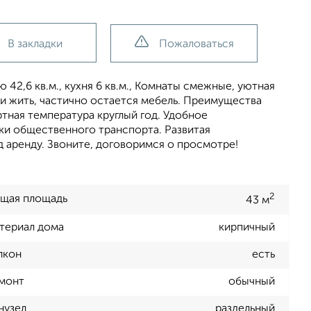
В закладки
Пожаловаться
42,6 кв.м., кухня 6 кв.м., Комнаты смежные, уютная
 и жить, частично остается мебель. Преимущества
тная температура круглый год. Удобное
вки общественного транспорта. Развитая
д аренду. Звоните, договоримся о просмотре!
2
щая площадь
43 м
териал дома
кирпичный
лкон
есть
монт
обычный
нузел
раздельный