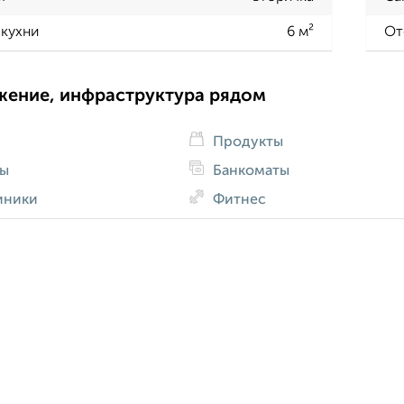
кухни
6 м²
От
жение, инфраструктура рядом
Продукты
ды
Банкоматы
иники
Фитнес