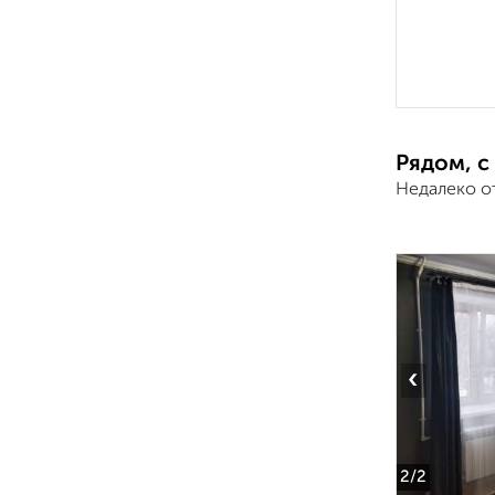
Рядом, с
Недалеко о
‹
2
/2