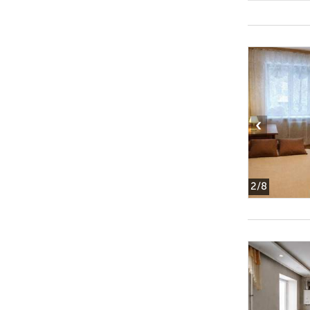
‹
2
/8