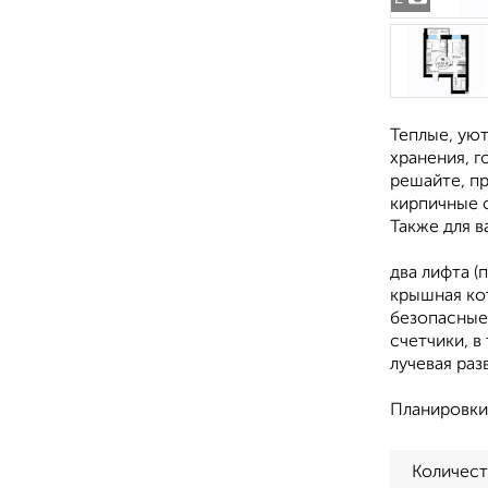
Теплые, ую
хранения, 
решайте, пр
кирпичные 
Также для 
два лифта (
крышная кот
безопасные
счетчики, в
лучевая раз
Планировки
Количест