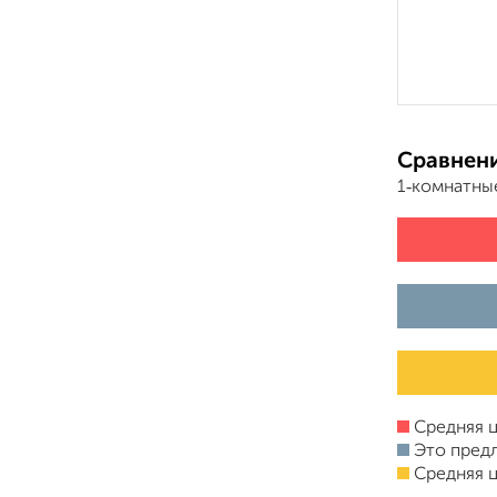
Сравнени
1‑комнатны
Средняя ц
Это пред
Средняя ц