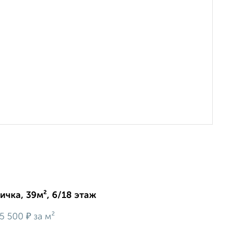
ичка, 39м², 6/18 этаж
₽
5 500
за м²