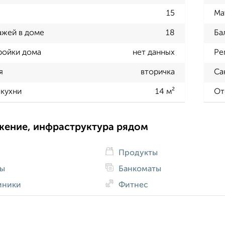
15
Ма
ажей в доме
18
Ба
ройки дома
нет данных
Ре
я
вторичка
Са
кухни
14 м²
От
жение, инфраструктура рядом
Продукты
ды
Банкоматы
иники
Фитнес