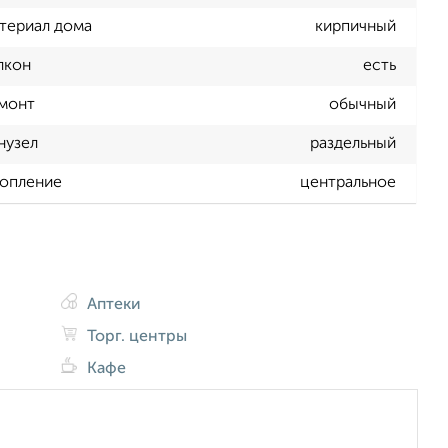
териал дома
кирпичный
лкон
есть
монт
обычный
нузел
раздельный
опление
центральное
Аптеки
Торг. центры
Кафе