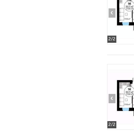
‹
2
/2
‹
2
/2