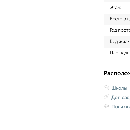
Этаж
Всего эт
Год пост
Вид жиль
Площадь 
Располо
Школы
Дет. са
Поликл