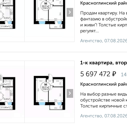
Красноглинский район
›
Продам квартиру. На 
фантазию в обустройс
и живи"! Толстые ки
регулят...
Агентство, 07.08.202
1-к квартира, втор
₽
5 697 472
14
Красноглинский район
›
На выбор разные виды
обустройстве новой к
Толстые кирпичные ст
Агентство, 07.08.202