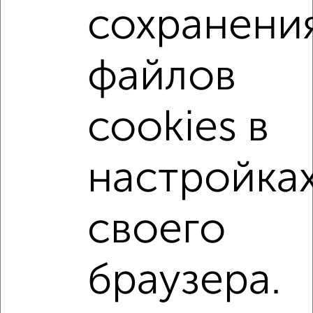
1-к квартиры
сохранени
Поиск по схожим параметрам:
Кировский район
микрорайон 12-й
файлов
на улице проспект Кирова
без посредников
не первый этаж
не последний этаж
с балконом
cookies в
с центральным отоплением
Вторичное жилье
в кирпичном доме
с раздельным санузлом
настройка
Цена до 4 500 000 руб.
площадью до 40 м²
Рядом с парком
В большом дворе
своего
Однокомнатные
Двухкомнатные
Трехкомнатные
4‑комнатные
браузера.
Квартиры студии
От застройщика
Без посредников
Вторичное жилье
В новостройке
В строящемся доме
В новом доме