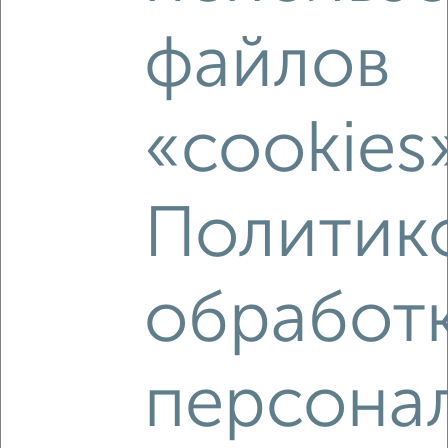
файлов
‹
›
«cookies
2
/2
2-к квартира, вторичка, 69м², 18/26 этаж
Политик
₽
₽
23 900 000
346 400
за м²
Октябрьский район, ЖК Парус, Мусоргского 1А
Агентство, 08.08.2026
обработ
персона
‹
›