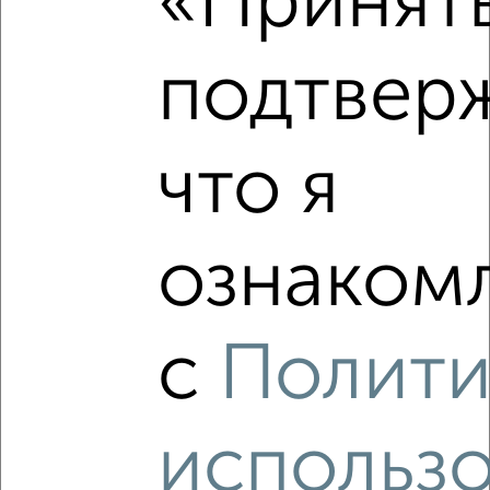
«Принять
подтвер
Рядом, с меньшей ценой
Недалеко от Лесная 35 с ценой ниже
что я
ознакомл
‹
›
с
Полити
2
/2
2-к квартира, вторичка, 71м², 1/12 этаж
₽
₽
22 500 000
316 100
за м²
использ
Октябрьский район, Лесная 11А
Агентство, 08.08.2026