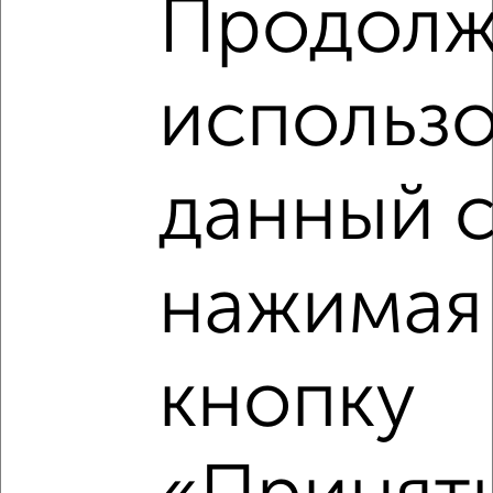
Продолж
Это предложение
Средняя цена по городу
использо
Похожие предложения рядом
2‑комнатные квартиры недалеко от Лесная 35
данный с
нажимая
кнопку