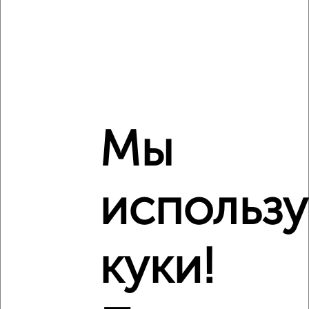
Сравнение средних цен
Мы
2‑комнатные квартиры с похожей площадью ±10%
₽
13 880 000
использ
₽
25 490 000
куки!
₽
10 350 000
Средняя цена район