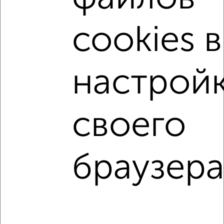
Поиск по схожим параметрам:
Октябрьский район
микрорайон Мичуринские ы
cookies в
жилой комплекс Ладья
на улице Лесная
не первый этаж
не последний этаж
с балконом
настрой
c большой кухней
с центральным отоплением
Вторичное жилье
в кирпичном доме
своего
с раздельным санузлом
площадью до 70 м²
С кухней-гостиной
С паркингом
браузера
Однокомнатные
Двухкомнатные
Трехкомнатные
4‑комнатные
Квартиры студии
От застройщика
Без посредников
Вторичное жилье
В новостройке
В строящемся доме
В новом доме
Контакты
Политика конфиденциальности