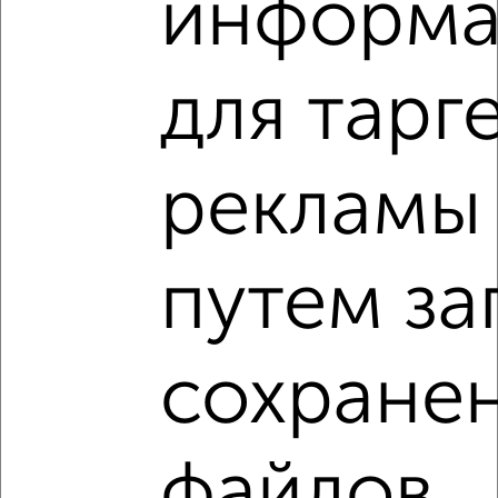
информа
VRPazl — конструктор виртуальных туров
для тарг
рекламы
‹
›
путем за
2
/2
2-к квартира, вторичка, 93м², 19/25 этаж
₽
₽
20 000 000
215 300
за м²
сохране
Ленинский район, ЖК 5 Звёзд, Самарская 263
Агентство, 04.08.2026
файлов
2-к квартиры