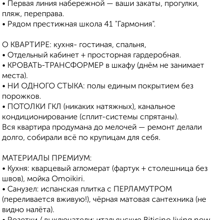
• Первая линия набережной — ваши закаты, прогулки,
пляж, переправа.
• Рядом престижная школа 41 "Гармония".
О КВАРТИРЕ: кухня- гостиная, спальня,
• Отдельный кабинет + просторная гардеробная.
• КРОВАТЬ-ТРАНСФОРМЕР в шкафу (днём не занимает
места).
• НИ ОДНОГО СТЫКА: полы единым покрытием без
порожков.
• ПОТОЛКИ ГКЛ (никаких натяжных), канальное
кондиционирование (сплит-системы спрятаны).
Вся квартира продумана до мелочей — ремонт делали
долго, собирали всё по крупицам для себя.
МАТЕРИАЛЫ ПРЕМИУМ:
• Кухня: кварцевый агломерат (фартук + столешница без
швов), мойка Omoikiri.
• Санузел: испанская плитка с ПЕРЛАМУТРОМ
(переливается вживую!), чёрная матовая сантехника (не
видно налёта).