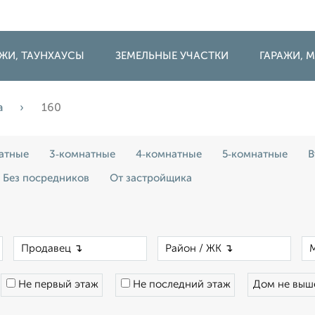
ДЖИ, ТАУНХАУСЫ
ЗЕМЕЛЬНЫЕ УЧАСТКИ
ГАРАЖИ,
а
160
атные
3‑комнатные
4‑комнатные
5‑комнатные
В
Без посредников
От застройщика
×
×
×
Не первый этаж
Не последний этаж
Дом не вы