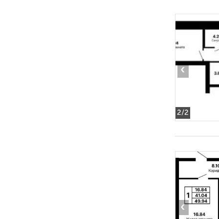
‹
2
/2
‹