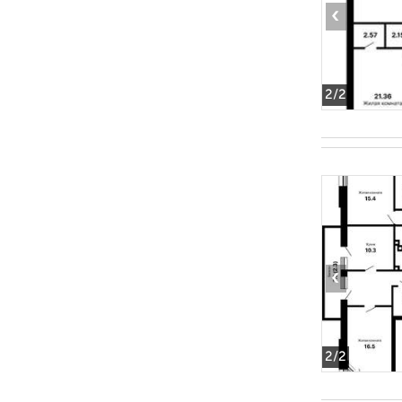
‹
2
/2
‹
2
/2