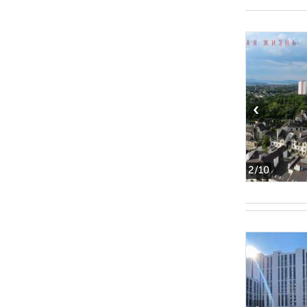
‹
2
/10