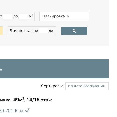
×
от
до
м²
Дом не старше
лет
е
Сортировка:
ичка, 49м², 14/16 этаж
₽
69 700
за м²