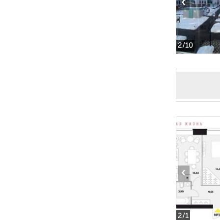
‹
2
/10
‹
2
/1