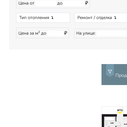
₽
Цена от
до
×
₽
Цена за м² до
На улице:
Прода