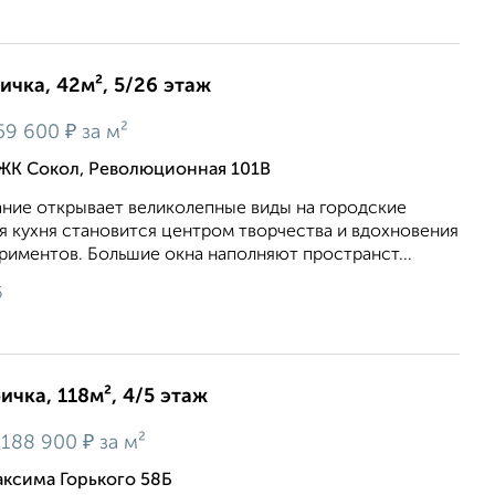
ичка, 42м², 5/26 этаж
₽
59 600
за м²
 ЖК Сокол, Революционная 101В
ание открывает великолепные виды на городские
я кухня становится центром творчества и вдохновения
риментов. Большие окна наполняют пространст...
6
ичка, 118м², 4/5 этаж
₽
188 900
за м²
ксима Горького 58Б