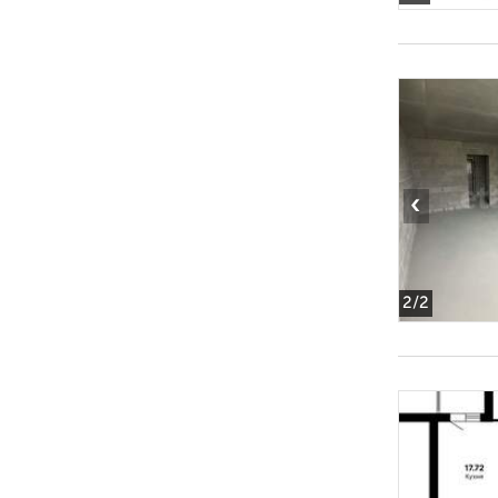
‹
2
/2