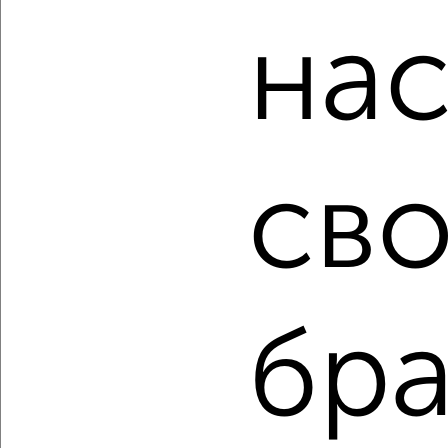
от собственников, риэлторов, застройщиков и агенств
на
недвижимости, связаться с ними можно по телефону или
написать сообщение в любом удобном для вас
мессенджере, это безопасно и бесплатно.
Для покупки квартиры доступна ипотека от крупнейших
банков России: СберБанк, ВТБ, Альфа-Банк,
Россельхозбанк, Совкомбанк, Т-Банк, Росбанк, Почта
Банк на сумму от 400 000 до 120 000 000 рублей сроком
сво
до 30 лет.
Сайт работает во многих городах России.
Сколько стоит купить квартиру в Самаре?
Цена недвижимости: мин. от
4683600
руб. до макс.
13500000
руб.
бра
Средняя цена:
7278824
руб.
Цена за м2: от
133817
руб. до
160714
руб.
Средняя цена за м2:
142722
руб.