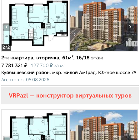
‹
›
2
/2
2-к квартира, вторичка, 61м², 16/18 этаж
₽
₽
7 781 321
127 700
за м²
Куйбышевский район, мкр. жилой АмГрад, Южное шоссе 7А
Агентство, 05.08.2026
VRPazl — конструктор виртуальных туров