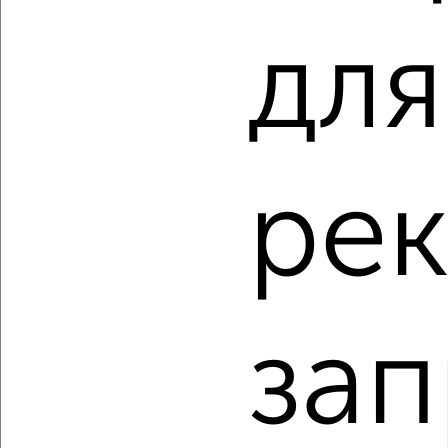
‹
›
для
2
/2
1-к квартира, вторичка, 47м², 6/10 этаж
₽
₽
6 100 000
129 800
за м²
ре
Кировский район, Ставропольская 214
Агентство, 05.08.2026
зап
‹
›
2
/2
1-к квартира, вторичка, 36м², 13/25 этаж