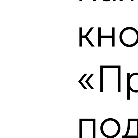
1-к квартира, вторичка, 44м², 17/18 этаж
₽
₽
6 378 202
145 500
за м²
кн
Красноглинский район, мкр. пос. Мехзавод, ЖК 1-й, 1-й
квартал 50
Агентство, 05.08.2026
«Пр
‹
›
2
/2
1-к квартира, вторичка, 40м², 14/18 этаж
по
₽
₽
5 796 382
145 500
за м²
Красноглинский район, мкр. пос. Мехзавод, ЖК 1-й, 1-й
квартал 50
Агентство, 05.08.2026