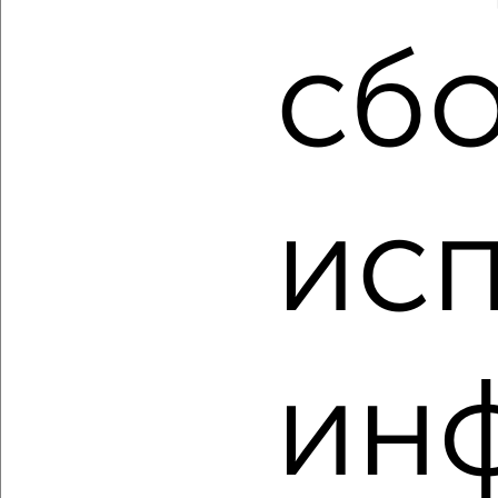
₽
₽
13 500 000
160 000
за м²
Промышленный район, мкр. 8-й, Ново-Вокзальная 165
сбо
Собственник, 05.08.2026
‹
›
ис
2
/2
1-к квартира, вторичка, 39м², 2/9 этаж
₽
₽
4 800 000
123 400
за м²
Кировский район, мкр. 14А, Ташкентская 145
ин
Агентство, 05.08.2026