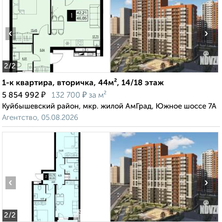
‹
›
2
/2
1-к квартира, вторичка, 44м², 14/18 этаж
₽
₽
5 854 992
132 700
за м²
Куйбышевский район, мкр. жилой АмГрад, Южное шоссе 7А
Агентство, 05.08.2026
‹
›
2
/2