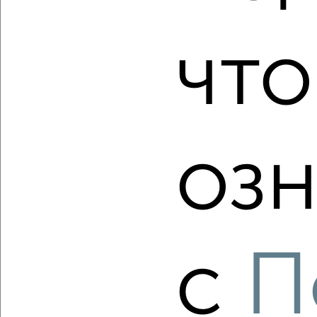
что
‹
›
2
/2
озн
3-к квартира, вторичка, 83м², 13/18 этаж
₽
₽
12 119 311
145 500
за м²
Красноглинский район, мкр. пос. Мехзавод, ЖК 1-й, 1-й
квартал 50
Агентство, 05.08.2026
с
П
‹
›