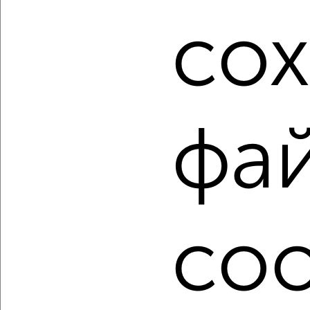
₽
₽
5 850 000
162 100
за м²
со
Советский район, ЖК Унисон, Советской Армии 91
Агентство, 05.08.2026
1 / 45
2
фа
Как купить квартиру, вторичное жилье, c большой
кухней от 10 м² в Самаре на сайте Самара-
недвижимость?
Используя удобную форму поиска с множеством
фильтров и сортировкой по параметрам, вы можете
подобрать для покупки квартиру, вторичное жилье, c
большой кухней от 10 м² в Самаре.
coo
Найденные предложения: 2688 объявлений, можно
посмотреть в виде списка или на карте, с описанием,
расположением, ценой и другими подробностями.
Подберите подходящую недвижимость из предложений