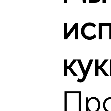
Красноглинский район, мкр. пос. Мехзавод, ЖК 1-й, 1-й
квартал 50
Агентство, 05.08.2026
ис
‹
›
кук
2
/2
1-к квартира, вторичка, 37м², 17/18 этаж
₽
₽
5 357 108
145 500
за м²
Красноглинский район, мкр. пос. Мехзавод, ЖК 1-й, 1-й
квартал 50
Пр
Агентство, 05.08.2026