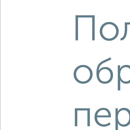
Октябрьский район, ЖК Акварель, 5-я просека 155
Агентство, 05.08.2026
По
‹
›
об
2
/2
1-к квартира, вторичка, 39м², 4/8 этаж
₽
₽
4 683 600
120 000
за м²
Кировский район, ЖК 11-й Пригородного Лесничества, 11-й
квартал Пригородного Лесничества
пе
Агентство, 05.08.2026