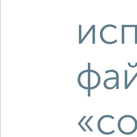
ис
2
/2
1-к квартира, вторичка, 40м², 11/18 этаж
₽
₽
5 812 382
145 500
за м²
Красноглинский район, мкр. пос. Мехзавод, ЖК 1-й, 1-й
квартал 50
Агентство, 05.08.2026
фа
‹
›
«co
2
/2
1-к квартира, вторичка, 47м², 3/4 этаж
₽
₽
8 200 000
174 500
за м²