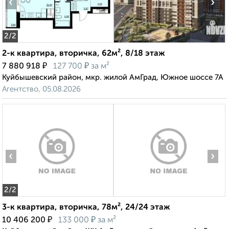
‹
›
2
/2
2-к квартира, вторичка, 62м², 8/18 этаж
₽
₽
7 880 918
127 700
за м²
Куйбышевский район, мкр. жилой АмГрад, Южное шоссе 7А
Агентство, 05.08.2026
‹
›
2
/2
3-к квартира, вторичка, 78м², 24/24 этаж
₽
₽
10 406 200
133 000
за м²