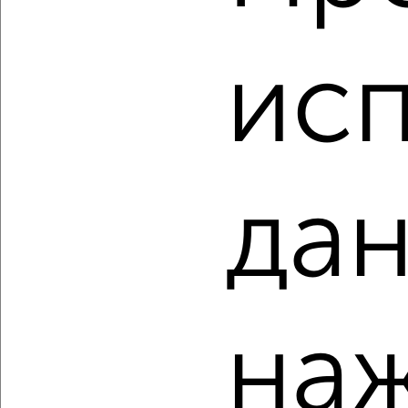
‹
›
исп
2
/2
1-к квартира, вторичка, 40м², 18/18 этаж
₽
₽
5 812 382
145 500
за м²
Красноглинский район, мкр. пос. Мехзавод, ЖК 1-й, 1-й
дан
квартал 50
Агентство, 05.08.2026
на
‹
›
2
/2