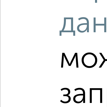
‹
›
да
2
/2
1-к квартира, вторичка, 54м², 10/18 этаж
₽
₽
8 200 000
153 300
за м²
Советский район, ЖК Парк Победы, Аэродромная 98А
мо
Агентство, 05.08.2026
‹
›
зап
2
/2
3-к квартира, вторичка, 84м², 4/10 этаж