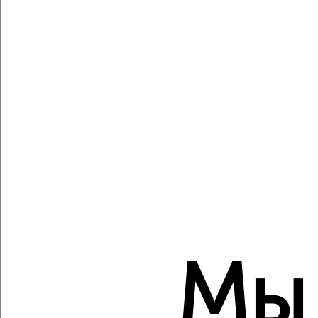
1-к квартира, вторичка, 37м², 4/18 этаж
₽
₽
5 357 108
145 500
за м²
Красноглинский район, мкр. пос. Мехзавод, ЖК 1-й, 1-й
квартал 50
Агентство, 05.08.2026
Создайте виртуальный тур по вашему
пространству с VRPazl
‹
›
Мы
2
/2
1-к квартира, вторичка, 35м², 4/18 этаж
₽
₽
5 147 652
145 500
за м²