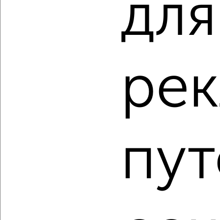
для
2
/1
2-к квартира, вторичка, 47м², 8/9 этаж
₽
₽
4 990 000
106 000
за м²
ре
Кировский район, мкр. 14А, Стара-Загора 228
Агентство, 04.08.2026
пут
‹
›
2
/2
2-к квартира, вторичка, 42м², 1/3 этаж
₽
₽
6 655 000
160 800
за м²
Промышленный район, ЖК 9-я Просека, 9-я просека 21к1