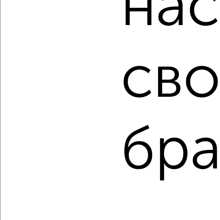
нас
Для покупки квартиры доступна ипотека от крупнейших
банков России: СберБанк, ВТБ, Альфа-Банк,
Россельхозбанк, Совкомбанк, Т-Банк, Росбанк, Почта
Банк на сумму от 400 000 до 120 000 000 рублей сроком
сво
до 30 лет.
Сайт работает во многих городах России.
Сколько стоит купить квартиру в Самаре?
Цена недвижимости: мин. от
2600000
руб. до макс.
27999000
руб.
бра
Средняя цена:
9280433
руб.
Цена за м2: от
83870
руб. до
101814
руб.
Средняя цена за м2:
117473
руб.
Площадь: от
31
м2 до
275
м2
Средняя площадь:
79
м2