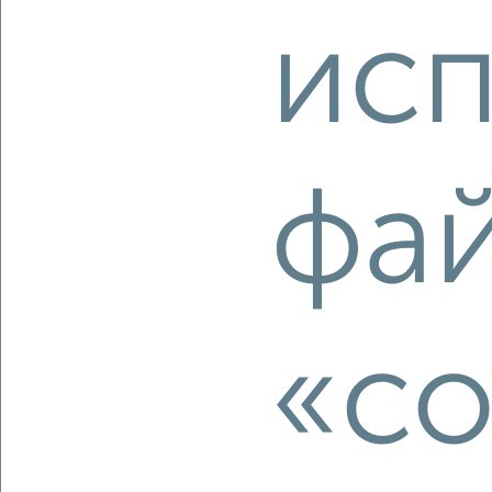
3-к квартира, вторичка, 82м², 7/18 этаж
исп
₽
₽
15 500 000
189 100
за м²
Октябрьский район, ЖК Изумрудный, 5-я просека 131
Агентство, 07.08.2026
фа
‹
›
2
/2
«co
3-к квартира, вторичка, 62м², 4/5 этаж
₽
₽
4 950 000
80 400
за м²
Красноглинский район, мкр. пос. Красная Глинка, Батайская
11
Агентство, 07.08.2026