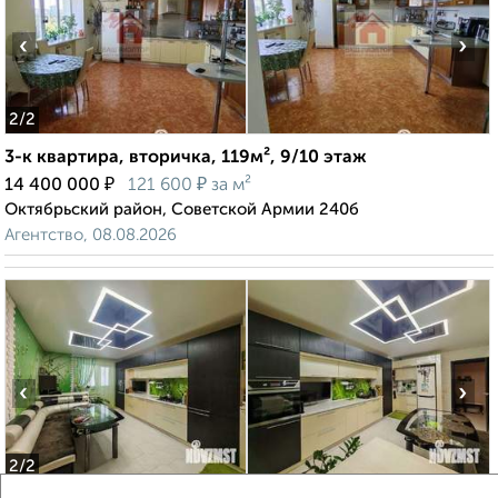
‹
›
2
/2
3-к квартира, вторичка, 119м², 9/10 этаж
₽
₽
14 400 000
121 600
за м²
Октябрьский район, Советской Армии 240б
Агентство, 08.08.2026
‹
›
2
/2