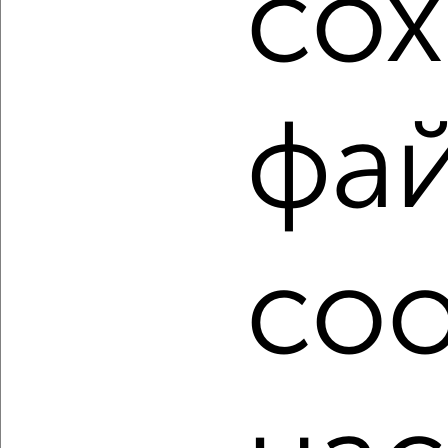
со
Агентство, 04.08.2026
1 / 2
2
фа
Как купить квартиру, в экологически чистом районе в
Самаре на сайте Самара-недвижимость?
Используя удобную форму поиска с множеством
фильтров и сортировкой по параметрам, вы можете
подобрать для покупки квартиру, в экологически чистом
районе в Самаре.
coo
Найденные предложения: 88 объявлений, можно
посмотреть в виде списка или на карте, с описанием,
расположением, ценой и другими подробностями.
Подберите подходящую недвижимость из предложений
от собственников, риэлторов, застройщиков и агенств
недвижимости, связаться с ними можно по телефону или
написать сообщение в любом удобном для вас
мессенджере, это безопасно и бесплатно.