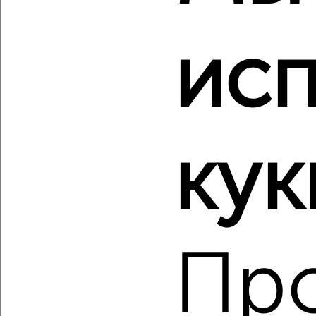
Агентство, 07.08.2026
ис
‹
›
кук
2
/2
1-к квартира, вторичка, 51м², 1/10 этаж
₽
₽
7 900 000
153 600
за м²
Октябрьский район, ЖК Культура, жилой комплекс Культура
Агентство, 07.08.2026
Пр