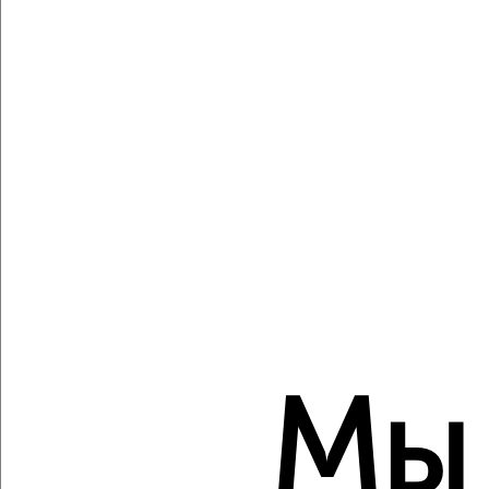
3-к квартира, вторичка, 91м², 1/3 этаж
₽
₽
9 850 000
108 300
за м²
Кировский район, ЖК Лесная поляна, Демократическая 166
Агентство, 07.08.2026
Создайте виртуальный тур по вашему
пространству с VRPazl
‹
›
2
/2
Мы
3-к квартира, вторичка, 56м², 3/5 этаж
₽
₽
3 560 000
63 700
за м²
Красноглинский район, Парусная 6