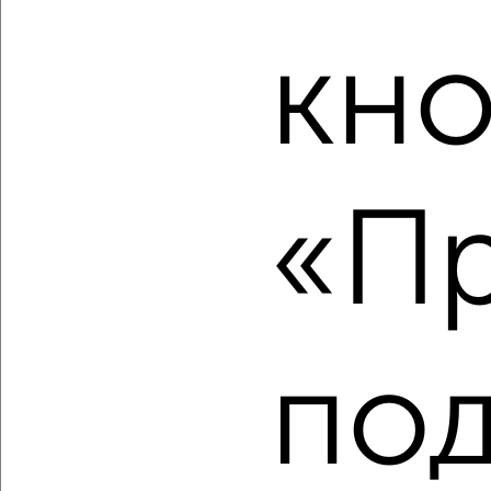
Красноглинский район, мкр. пос. Мехзавод, ЖК 14-й, 14-й
квартал 3
Агентство, 07.08.2026
кно
‹
›
«Пр
2
/2
2-к квартира, вторичка, 49м², 4/5 этаж
₽
₽
3 100 000
63 100
за м²
Красноглинский район, мкр. пос. Красная Глинка, ЖК 4-й, 4-
по
й квартал 9
Агентство, 07.08.2026