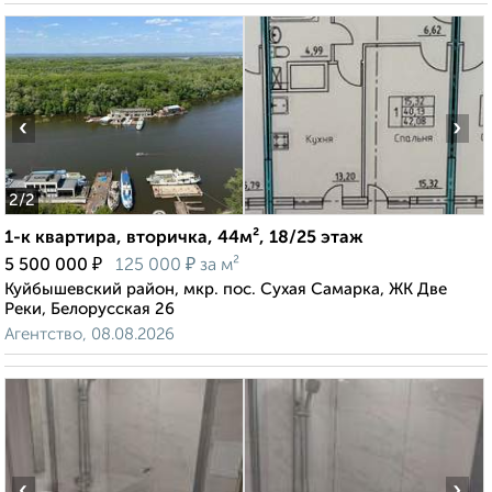
‹
›
2
/2
1-к квартира, вторичка, 44м², 18/25 этаж
₽
₽
5 500 000
125 000
за м²
Куйбышевский район, мкр. пос. Сухая Самарка, ЖК Две
Реки, Белорусская 26
Агентство, 08.08.2026
‹
›