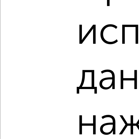
‹
›
исп
2
/2
2-к квартира, вторичка, 190м², 2/2 этаж
₽
₽
27 999 000
147 400
за м²
Кировский район, мкр. пос. Студёный Овраг, 3-я линия
Агентство, 07.08.2026
дан
‹
›
наж
2
/10
1-к квартира, вторичка, 31м², 2/5 этаж
₽
₽
2 600 000
85 000
за м²