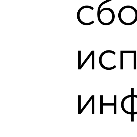
сбо
‹
›
исп
2
/2
2-к квартира, вторичка, 59м², 2/3 этаж
₽
₽
3 100 000
52 700
за м²
Красноглинский район, мкр. пос. Мехзавод, ЖК 12-й, 12-й
квартал 4
ин
Агентство, 05.08.2026
‹
›