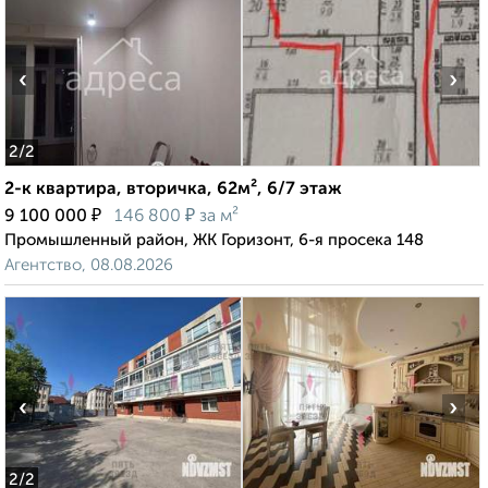
‹
›
2
/2
2-к квартира, вторичка, 62м², 6/7 этаж
₽
₽
9 100 000
146 800
за м²
Промышленный район, ЖК Горизонт, 6-я просека 148
Агентство, 08.08.2026
‹
›
2
/2