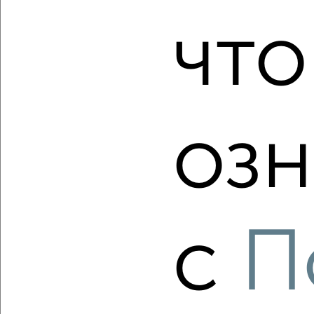
что
‹
›
2
/2
1-к квартира, вторичка, 38м², 2/10 этаж
₽
₽
5 500 000
144 800
за м²
озн
Красноглинский район, мкр. пос. Мехзавод, ЖК 1-й, 1-й
квартал 62
Агентство, 07.08.2026
с
П
‹
›
2
/2