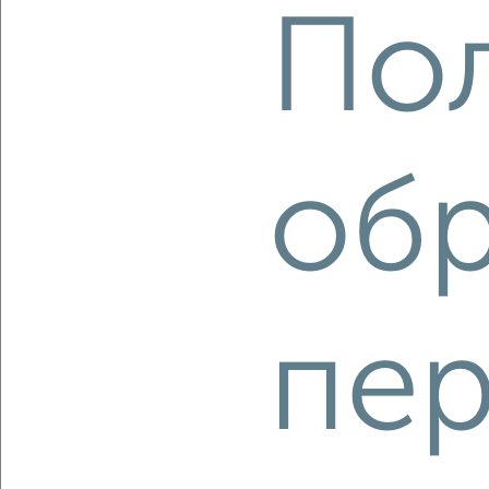
По
‹
›
2
/2
об
1-к квартира, вторичка, 34м², 5/9 этаж
₽
₽
3 650 000
109 000
за м²
Красноглинский район, мкр. пос. Управленческий, имени
академика Н.Д. Кузнецова 9
Агентство, 05.08.2026
пе
‹
›