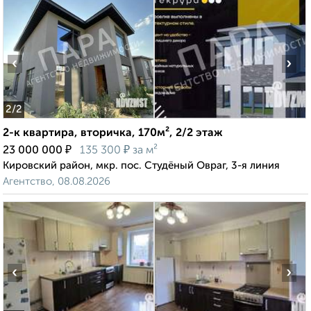
‹
›
2
/2
2-к квартира, вторичка, 170м², 2/2 этаж
₽
₽
23 000 000
135 300
за м²
Кировский район, мкр. пос. Студёный Овраг, 3-я линия
Агентство, 08.08.2026
‹
›