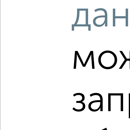
да
2
/2
4-к квартира, вторичка, 76м², 2/5 этаж
₽
₽
4 900 000
64 900
за м²
Красноглинский район, ЖК 3-й, 3-й квартал 6
Агентство, 05.08.2026
мо
‹
›
зап
2
/2
3-к квартира, вторичка, 106м², 3/24 этаж
₽
₽
15 600 000
147 200
за м²
Октябрьский район, ЖК Волжские Огни, Конноармейская 26
Собственник, 05.08.2026