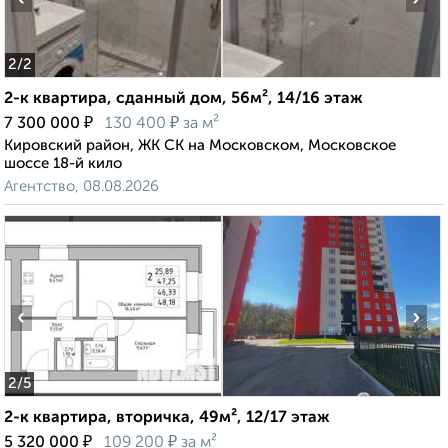
2
/2
2-к квартира, сданный дом, 56м², 14/16 этаж
₽
₽
7 300 000
130 400
за м²
Кировский район, ЖК СК на Московском, Московское
шоссе 18-й кило
Агентство, 08.08.2026
‹
›
2
/5
2-к квартира, вторичка, 49м², 12/17 этаж
₽
₽
5 320 000
109 200
за м²